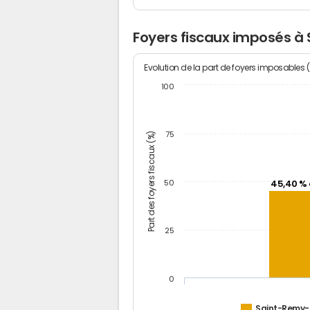
Foyers fiscaux imposés 
Evolution de la part de foyers imposables 
100
Part des foyers fiscaux (%)
75
50
45,40 % 
25
0
Saint-Remy