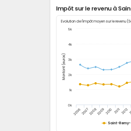
Impôt sur le revenu à Sa
Evolution de l'impôt moyen sur le revenu (
5k
4k
Montant (euros)
3k
2k
1k
0k
2006
2007
2008
2009
2010
2011
2012
2
Saint-Remy