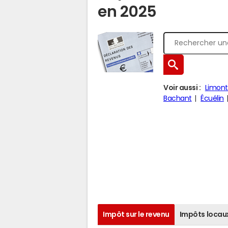
en 2025
Voir aussi :
Limont
Bachant
Écuélin
Impôt sur le revenu
Impôts locau