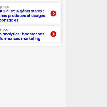
ep 2026
tGPT et IA génératives :
nes pratiques et usages
ponsables
p 2026
 analytics : booster ses
formances marketing