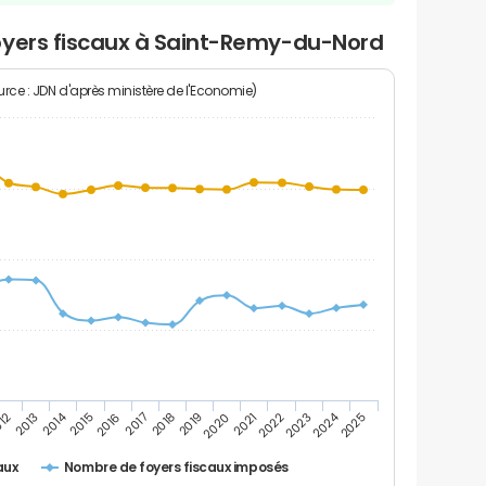
oyers fiscaux à Saint-Remy-du-Nord
rce : JDN d'après ministère de l'Economie)
2024
2014
2016
2023
2017
2018
2025
012
2019
2013
2020
2021
2015
2022
Nombre de foyers fiscaux imposés
aux