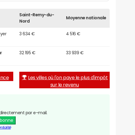
Saint-Remy-du-
Moyenne nationale
Nord
oyer
3 634 €
4 516 €
r
32 195 €
33 939 €
rance
Les villes où l'on paye le plus d'impôt
sur le revenu
directement par e-mail.
abonne
tialité