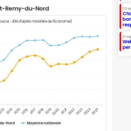
int-Remy-du-Nord
03 s
Cha
bon
Source : JDN d'après ministère de l'Economie)
res
21 se
Web
per
2014
2024
013
2015
2016
2017
2018
2019
2020
2021
2022
2023
2025
-du-Nord
Moyenne nationale