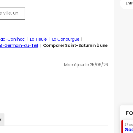
sac-Canilhac
La Tieule
La Canourgue
nt-Germain-du-Teil
Comparer Saint-Saturnin à une
Mise à jour le 25/06/26
FO
x
27 a
Goo