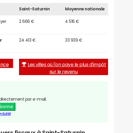
Saint-Saturnin
Moyenne nationale
oyer
2 666 €
4 516 €
r
24 413 €
33 939 €
rance
Les villes où l'on paye le plus d'impôt
sur le revenu
directement par e-mail.
abonne
tialité
yers fiscaux à Saint-Saturnin