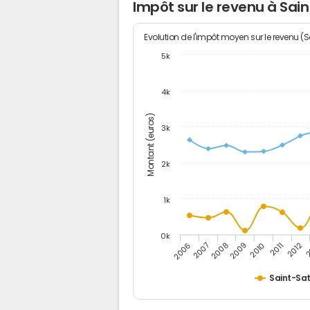
Impôt sur le revenu à Sai
Evolution de l'impôt moyen sur le revenu (
5k
4k
Montant (euros)
3k
2k
1k
0k
2006
2007
2008
2009
2010
2011
2012
2
Saint-Sat