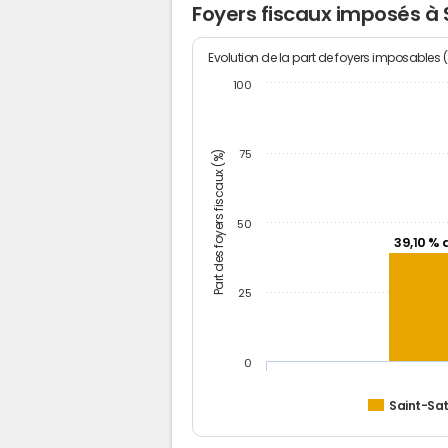
Foyers fiscaux imposés à 
Evolution de la part de foyers imposables 
100
Part des foyers fiscaux (%)
75
50
39,10 % 
25
0
Saint-Sat