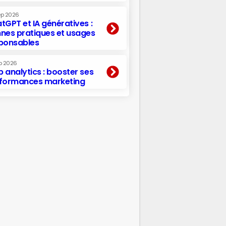
ep 2026
tGPT et IA génératives :
nes pratiques et usages
ponsables
p 2026
 analytics : booster ses
formances marketing