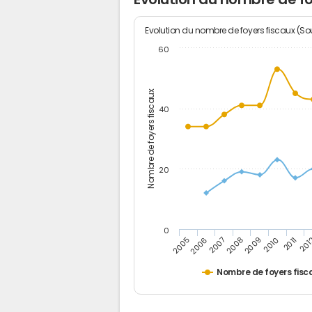
Evolution du nombre de foyers fiscaux (Sou
60
Nombre de foyers fiscaux
40
20
0
201
2009
2006
2011
2008
2005
2010
2007
Nombre de foyers fisc