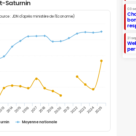
nt-Saturnin
03 s
Cha
Source : JDN d'après ministère de l'Economie)
bon
res
21 se
Web
per
2014
2024
013
2015
2016
2017
2018
2019
2020
2021
2022
2023
2025
urnin
Moyenne nationale