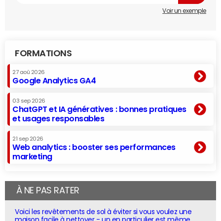
Voir un exemple
FORMATIONS
27 aoû 2026
Google Analytics GA4
03 sep 2026
ChatGPT et IA génératives : bonnes pratiques
et usages responsables
21 sep 2026
Web analytics : booster ses performances
marketing
À NE PAS RATER
Voici les revêtements de sol à éviter si vous voulez une
maison facile à nettoyer - un en particulier est même