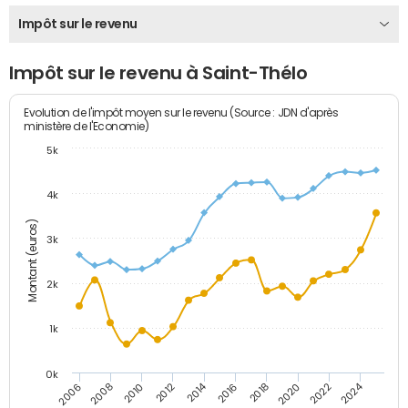
Impôt sur le revenu
Impôt sur le revenu à Saint-Thélo
Evolution de l'impôt moyen sur le revenu (Source : JDN d'après
ministère de l'Economie)
5k
4k
Montant (euros)
3k
2k
1k
0k
2014
2024
2010
2020
2012
2022
2006
2016
2008
2018