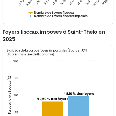
2009
2023
2017
2011
2025
2005
2019
2013
2007
2021
2015
Nombre de foyers fiscaux
Nombre de foyers fiscaux imposés
Foyers fiscaux imposés à Saint-Thélo en
2025
Evolution de la part de foyers imposables (Source : JDN
d'après ministère de l'Economie)
100
Part des foyers fiscaux (%)
75
48,10 % des foyers
50
40,50 % des foyers
25