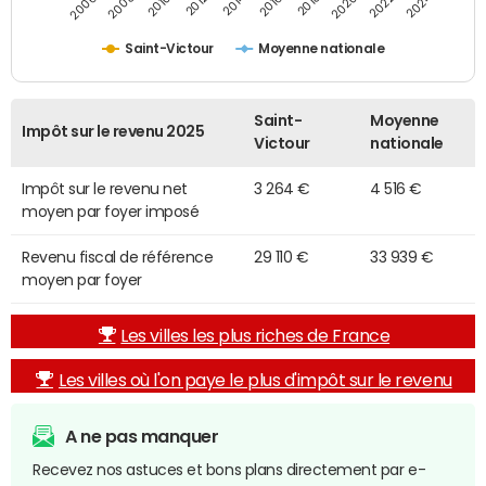
2014
2024
2010
2020
2012
2022
2006
2016
2008
2018
Saint-Victour
Moyenne nationale
Saint-
Moyenne
Impôt sur le revenu 2025
Victour
nationale
Impôt sur le revenu net
3 264 €
4 516 €
moyen par foyer imposé
Revenu fiscal de référence
29 110 €
33 939 €
moyen par foyer
Les villes les plus riches de France
Les villes où l'on paye le plus d'impôt sur le revenu
A ne pas manquer
Recevez nos astuces et bons plans directement par e-