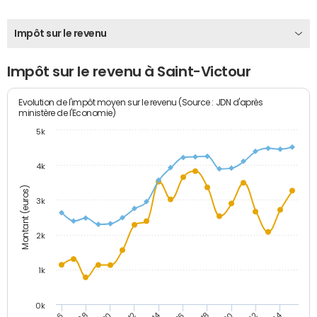
Impôt sur le revenu
Impôt sur le revenu à Saint-Victour
Evolution de l'impôt moyen sur le revenu (Source : JDN d'après
ministère de l'Economie)
5k
4k
Montant (euros)
3k
2k
1k
0k