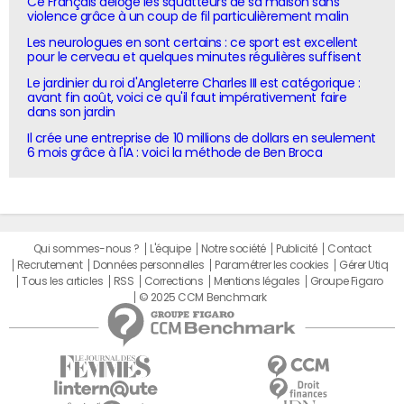
Ce Français déloge les squatteurs de sa maison sans
violence grâce à un coup de fil particulièrement malin
Les neurologues en sont certains : ce sport est excellent
pour le cerveau et quelques minutes régulières suffisent
Le jardinier du roi d'Angleterre Charles III est catégorique :
avant fin août, voici ce qu'il faut impérativement faire
dans son jardin
Il crée une entreprise de 10 millions de dollars en seulement
6 mois grâce à l'IA : voici la méthode de Ben Broca
Qui sommes-nous ?
L'équipe
Notre société
Publicité
Contact
Recrutement
Données personnelles
Paramétrer les cookies
Gérer Utiq
Tous les articles
RSS
Corrections
Mentions légales
Groupe Figaro
© 2025 CCM Benchmark