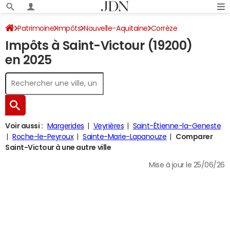
Patrimoine
Impôts
Nouvelle-Aquitaine
Corrèze
Impôts à Saint-Victour (19200)
Saint-Victour
Impôt sur le revenu
en 2025
Voir aussi :
Margerides
Veyrières
Saint-Étienne-la-Geneste
Roche-le-Peyroux
Sainte-Marie-Lapanouze
Comparer
Saint-Victour à une autre ville
Mise à jour le 25/06/26