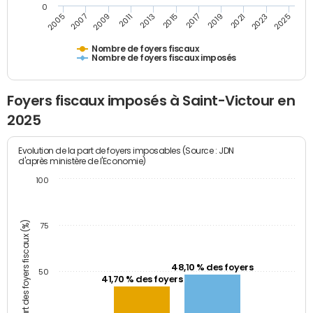
0
2009
2023
2017
2011
2025
2005
2019
2013
2007
2021
2015
Nombre de foyers fiscaux
Nombre de foyers fiscaux imposés
Foyers fiscaux imposés à Saint-Victour en
2025
Evolution de la part de foyers imposables (Source : JDN
d'après ministère de l'Economie)
100
Part des foyers fiscaux (%)
75
48,10 % des foyers
50
41,70 % des foyers