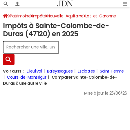
Patrimoine
Impôts
Nouvelle-Aquitaine
Lot-et-Garonne
Impôts à Sainte-Colombe-de-
Sainte-Colombe-de-Duras
Impôt sur le revenu
Duras (47120) en 2025
Voir aussi :
Dieulivol
Baleyssagues
Esclottes
Saint-Ferme
Cours-de-Monségur
Comparer Sainte-Colombe-de-
Duras à une autre ville
Mise à jour le 25/06/26