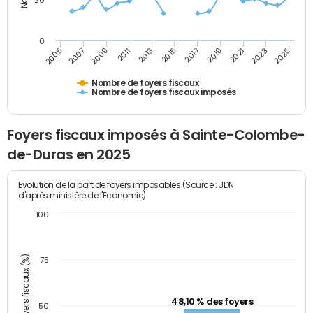
20
0
2007
2013
2019
2025
2005
2011
2017
2023
2009
2015
2021
Nombre de foyers fiscaux
Nombre de foyers fiscaux imposés
Foyers fiscaux imposés à Sainte-Colombe-
de-Duras en 2025
Evolution de la part de foyers imposables (Source : JDN
d'après ministère de l'Economie)
100
Part des foyers fiscaux (%)
75
48,10 % des foyers
50