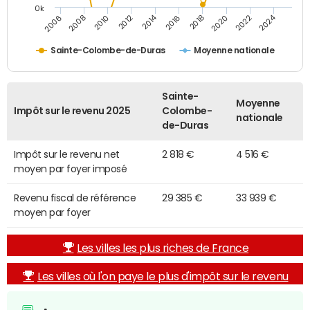
0k
2014
2024
2010
2020
2012
2022
2006
2016
2008
2018
Sainte-Colombe-de-Duras
Moyenne nationale
Sainte-
Moyenne
Impôt sur le revenu 2025
Colombe-
nationale
de-Duras
Impôt sur le revenu net
2 818 €
4 516 €
moyen par foyer imposé
Revenu fiscal de référence
29 385 €
33 939 €
moyen par foyer
Les villes les plus riches de France
Les villes où l'on paye le plus d'impôt sur le revenu