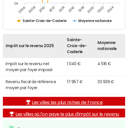
0k
2014
2024
2010
2020
2012
2022
2006
2016
2008
2018
Sainte-Croix-de-Caderle
Moyenne nationale
Sainte-
Moyenne
Impôt sur le revenu 2025
Croix-de-
nationale
Caderle
Impôt sur le revenu net
1 040 €
4 516 €
moyen par foyer imposé
Revenu fiscal de référence
17 957 €
33 939 €
moyen par foyer
Les villes les plus riches de France
Les villes où l'on paye le plus d'impôt sur le revenu