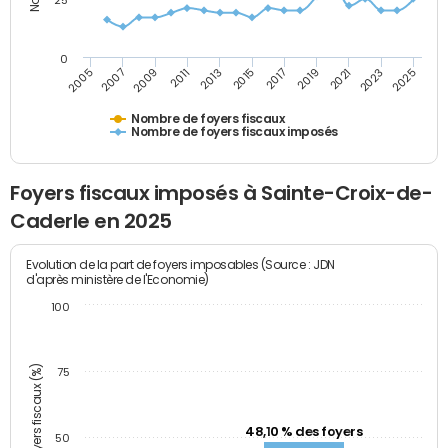
25
0
2009
2023
2017
2011
2025
2005
2019
2013
2007
2021
2015
Nombre de foyers fiscaux
Nombre de foyers fiscaux imposés
Foyers fiscaux imposés à Sainte-Croix-de-
Caderle en 2025
Evolution de la part de foyers imposables (Source : JDN
d'après ministère de l'Economie)
100
Part des foyers fiscaux (%)
75
48,10 % des foyers
50