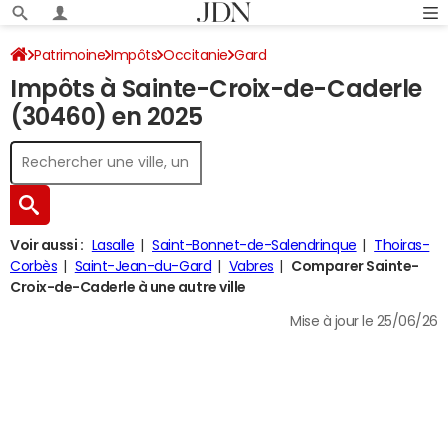
Patrimoine
Impôts
Occitanie
Gard
Impôts à Sainte-Croix-de-Caderle
Sainte-Croix-de-Caderle
Impôt sur le revenu
(30460) en 2025
Voir aussi :
Lasalle
Saint-Bonnet-de-Salendrinque
Thoiras-
Corbès
Saint-Jean-du-Gard
Vabres
Comparer Sainte-
Croix-de-Caderle à une autre ville
Mise à jour le 25/06/26