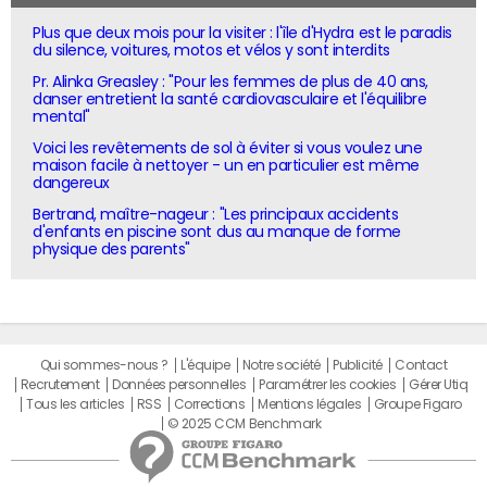
Plus que deux mois pour la visiter : l'île d'Hydra est le paradis
du silence, voitures, motos et vélos y sont interdits
Pr. Alinka Greasley : "Pour les femmes de plus de 40 ans,
danser entretient la santé cardiovasculaire et l'équilibre
mental"
Voici les revêtements de sol à éviter si vous voulez une
maison facile à nettoyer - un en particulier est même
dangereux
Bertrand, maître-nageur : "Les principaux accidents
d'enfants en piscine sont dus au manque de forme
physique des parents"
Qui sommes-nous ?
L'équipe
Notre société
Publicité
Contact
Recrutement
Données personnelles
Paramétrer les cookies
Gérer Utiq
Tous les articles
RSS
Corrections
Mentions légales
Groupe Figaro
© 2025 CCM Benchmark