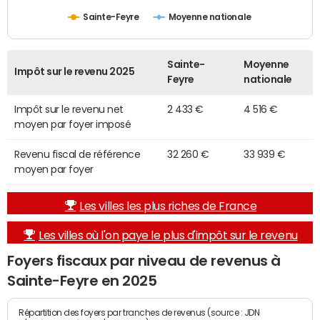
Sainte-Feyre
Moyenne nationale
Sainte-
Moyenne
Impôt sur le revenu 2025
Feyre
nationale
Impôt sur le revenu net
2 433 €
4 516 €
moyen par foyer imposé
Revenu fiscal de référence
32 260 €
33 939 €
moyen par foyer
Les villes les plus riches de France
Les villes où l'on paye le plus d'impôt sur le revenu
Foyers fiscaux par niveau de revenus à
Sainte-Feyre en 2025
Répartition des foyers par tranches de revenus (source : JDN