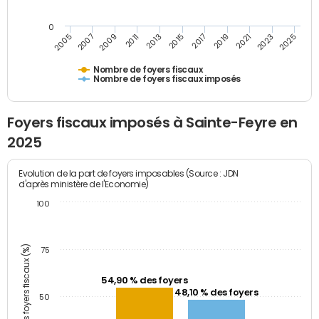
0
2023
2005
2009
2013
2017
2021
2025
2007
2011
2015
2019
Nombre de foyers fiscaux
Nombre de foyers fiscaux imposés
Foyers fiscaux imposés à Sainte-Feyre en
2025
Evolution de la part de foyers imposables (Source : JDN
d'après ministère de l'Economie)
100
Part des foyers fiscaux (%)
75
54,90 % des foyers
48,10 % des foyers
50