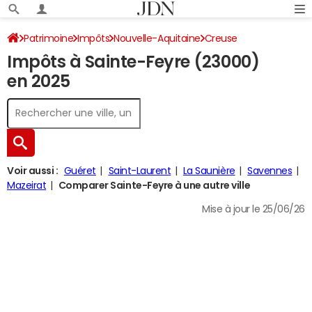
Patrimoine
Impôts
Nouvelle-Aquitaine
Creuse
Impôts à Sainte-Feyre (23000)
Sainte-Feyre
Impôt sur le revenu
en 2025
Voir aussi :
Guéret
Saint-Laurent
La Saunière
Savennes
Mazeirat
Comparer Sainte-Feyre à une autre ville
Mise à jour le 25/06/26