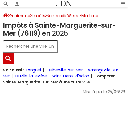
Patrimoine
Impôts
Normandie
Seine-Maritime
Impôts à Sainte-Marguerite-sur-
Sainte-Marguerite-sur-Mer
Impôt sur le revenu
Mer (76119) en 2025
Voir aussi :
Longueil
Quiberville-sur-Mer
Varengeville-sur-
Mer
Ouville-la-Rivière
Saint-Denis-d'Aclon
Comparer
Sainte-Marguerite-sur-Mer à une autre ville
Mise à jour le 25/06/26