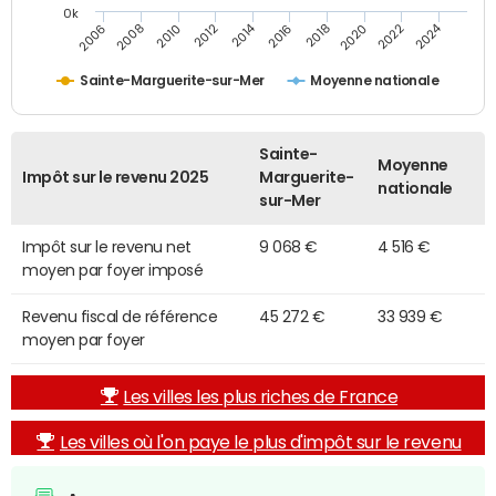
0k
2014
2024
2010
2020
2006
2016
2012
2022
2008
2018
Sainte-Marguerite-sur-Mer
Moyenne nationale
Sainte-
Moyenne
Impôt sur le revenu 2025
Marguerite-
nationale
sur-Mer
Impôt sur le revenu net
9 068 €
4 516 €
moyen par foyer imposé
Revenu fiscal de référence
45 272 €
33 939 €
moyen par foyer
Les villes les plus riches de France
Les villes où l'on paye le plus d'impôt sur le revenu