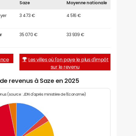
Saze
Moyenne nationale
oyer
3 473 €
4 516 €
r
35 070 €
33 939 €
rance
Les villes où l'on paye le plus d'impôt
sur le revenu
 de revenus à Saze en 2025
enus (source : JDN d'après ministère de l'Economie)