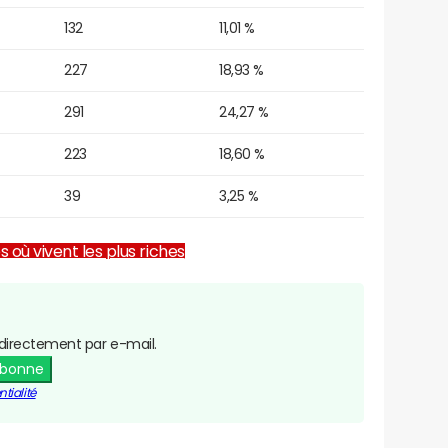
132
11,01 %
227
18,93 %
291
24,27 %
223
18,60 %
39
3,25 %
es où vivent les plus riches
directement par e-mail.
abonne
tialité