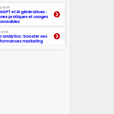
ep 2026
tGPT et IA génératives :
nes pratiques et usages
ponsables
p 2026
 analytics : booster ses
formances marketing