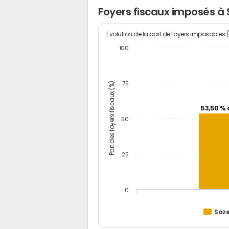
Foyers fiscaux imposés à
Evolution de la part de foyers imposables 
100
Part des foyers fiscaux (%)
75
53,50 % 
50
25
0
Saz