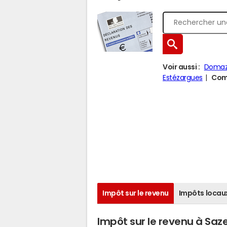
Voir aussi :
Doma
Estézargues
Comp
Impôt sur le revenu
Impôts locau
Impôt sur le revenu à Saz