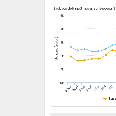
Evolution de l'impôt moyen sur le revenu (
5k
4k
Montant (euros)
3k
2k
1k
0k
2006
2007
2008
2009
2010
2011
2012
2
Saz