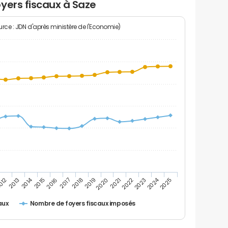
yers fiscaux à Saze
rce : JDN d'après ministère de l'Economie)
2014
2024
2013
2023
012
2022
2021
2020
2019
2018
2017
2016
2015
2025
Nombre de foyers fiscaux imposés
aux