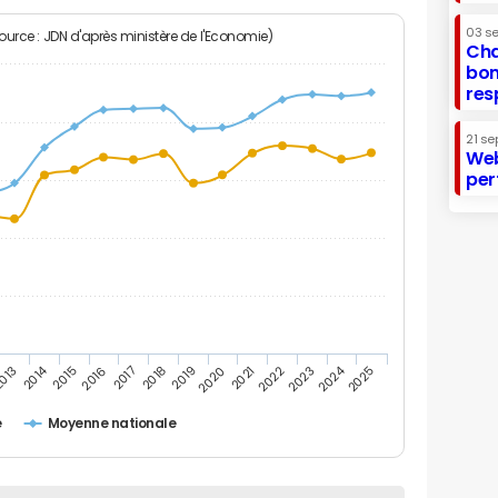
03 s
Source : JDN d'après ministère de l'Economie)
Cha
bon
res
21 se
Web
per
2014
2024
013
2015
2016
2017
2018
2019
2020
2021
2022
2023
2025
e
Moyenne nationale