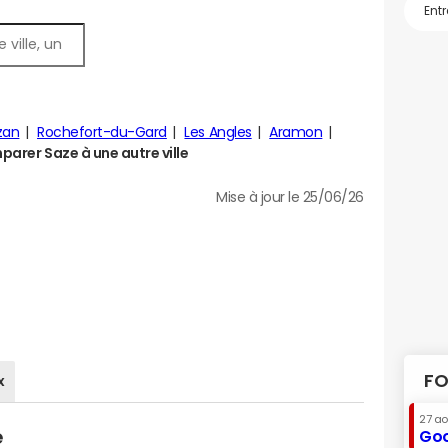
zan
Rochefort-du-Gard
Les Angles
Aramon
arer Saze à une autre ville
Mise à jour le 25/06/26
FO
x
27 a
e
Goo