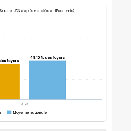
(Source : JDN d'après ministère de l'Economie)
48,10 % des foyers
des foyers
2025
a
Moyenne nationale