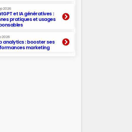
ep 2026
tGPT et IA génératives :
nes pratiques et usages
ponsables
p 2026
 analytics : booster ses
formances marketing