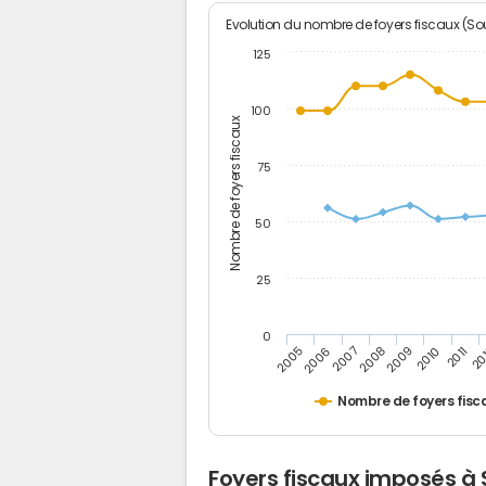
Evolution du nombre de foyers fiscaux (Sou
125
100
Nombre de foyers fiscaux
75
50
25
0
2005
20
2009
2006
2010
2007
2011
2008
Nombre de foyers fisc
Foyers fiscaux imposés à 