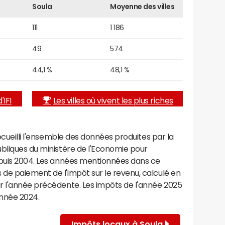
Soula
Moyenne des villes
111
1 186
49
574
44,1 %
48,1 %
'IFI
Les villes où vivent les plus riches
recueilli l'ensemble des données produites par la
ubliques du ministère de l'Economie pour
epuis 2004. Les années mentionnées dans ce
de paiement de l'impôt sur le revenu, calculé en
r l'année précédente. Les impôts de l'année 2025
année 2024.
Impôts locaux à Soula