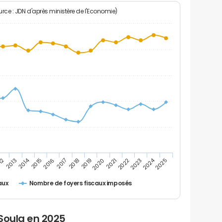
rce : JDN d'après ministère de l'Economie)
2024
2014
12
2019
2016
2023
2013
2020
2017
2021
2018
2025
2015
2022
Nombre de foyers fiscaux imposés
aux
Soula en 2025