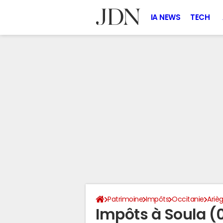
IA NEWS
TECH
Patrimoine
Impôts
Occitanie
Ariè
Impôts à Soula (