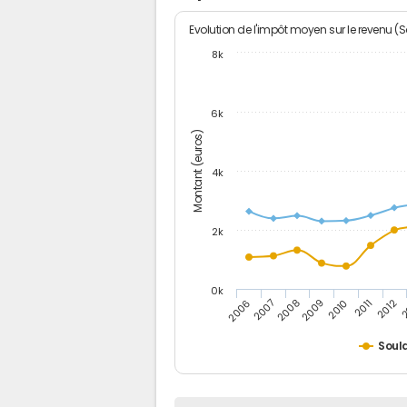
Evolution de l'impôt moyen sur le revenu (
8k
6k
Montant (euros)
4k
2k
0k
2006
2007
2008
2009
2010
2011
2012
2
Soul