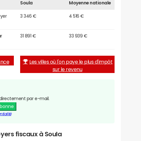
Soula
Moyenne nationale
oyer
3 346 €
4 516 €
r
31 891 €
33 939 €
rance
Les villes où l'on paye le plus d'impôt
sur le revenu
directement par e-mail.
abonne
tialité
yers fiscaux à Soula