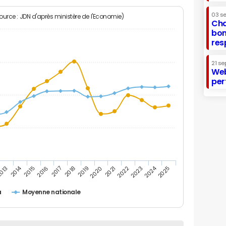
03 s
Source : JDN d'après ministère de l'Economie)
Cha
bon
res
21 se
Web
per
2014
2024
013
2015
2016
2017
2018
2019
2020
2021
2022
2023
2025
a
Moyenne nationale