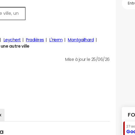
Leychert
Pradières
L'Herm
Montgailhard
ne autre ville
Mise à jour le 25/06/26
FO
x
27 a
la
Goo