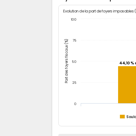
Evolution de la part de foyers imposables 
100
Part des foyers fiscaux (%)
75
50
44,10 % 
25
0
Soul