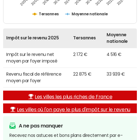
2014
2024
2010
2020
2012
2022
2006
2016
2008
2018
Tersannes
Moyenne nationale
Moyenne
Impôt sur le revenu 2025
Tersannes
nationale
Impôt sur le revenu net
2 172 €
4 516 €
moyen par foyer imposé
Revenu fiscal de référence
22 875 €
33 939 €
moyen par foyer
Les villes les plus riches de France
Les villes où l'on paye le plus d'impôt sur le revenu
A ne pas manquer
Recevez nos astuces et bons plans directement par e-