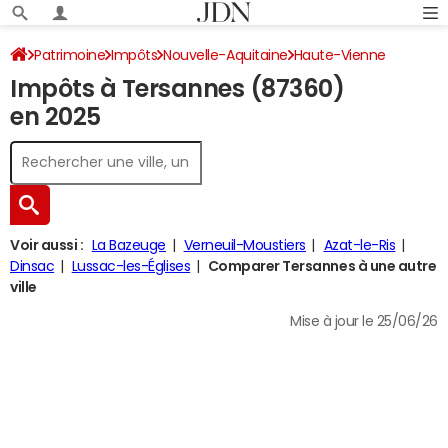
Patrimoine
Impôts
Nouvelle-Aquitaine
Haute-Vienne
Impôts à Tersannes (87360)
Tersannes
Impôt sur le revenu
en 2025
Voir aussi :
La Bazeuge
Verneuil-Moustiers
Azat-le-Ris
Dinsac
Lussac-les-Églises
Comparer Tersannes à une autre
ville
Mise à jour le 25/06/26