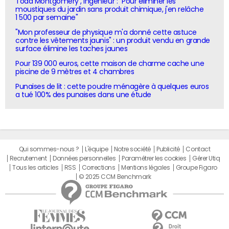
Todd Montgomery , ingénieur : "Pour éliminer les
moustiques du jardin sans produit chimique, j'en relâche
1 500 par semaine"
"Mon professeur de physique m'a donné cette astuce
contre les vêtements jaunis" : un produit vendu en grande
surface élimine les taches jaunes
Pour 139 000 euros, cette maison de charme cache une
piscine de 9 mètres et 4 chambres
Punaises de lit : cette poudre ménagère à quelques euros
a tué 100% des punaises dans une étude
Qui sommes-nous ?
L'équipe
Notre société
Publicité
Contact
Recrutement
Données personnelles
Paramétrer les cookies
Gérer Utiq
Tous les articles
RSS
Corrections
Mentions légales
Groupe Figaro
© 2025 CCM Benchmark