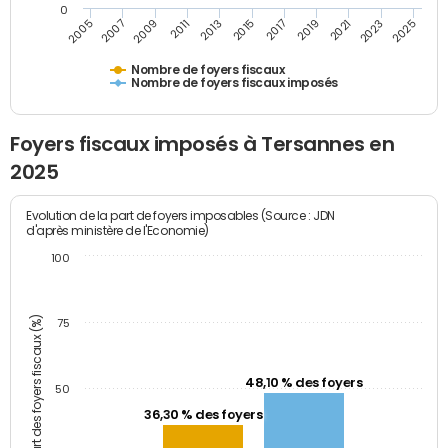
0
2009
2023
2017
2011
2025
2005
2019
2013
2007
2021
2015
Nombre de foyers fiscaux
Nombre de foyers fiscaux imposés
Foyers fiscaux imposés à Tersannes en
2025
Evolution de la part de foyers imposables (Source : JDN
d'après ministère de l'Economie)
100
Part des foyers fiscaux (%)
75
48,10 % des foyers
50
36,30 % des foyers