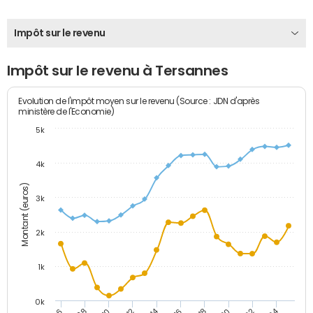
Impôt sur le revenu
Impôt sur le revenu à Tersannes
Evolution de l'impôt moyen sur le revenu (Source : JDN d'après
ministère de l'Economie)
5k
4k
Montant (euros)
3k
2k
1k
0k