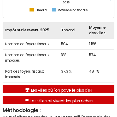
2025
Thoard
Moyenne nationale
Moyenne
Impôt sur le revenu 2025
Thoard
des villes
Nombre de foyers fiscaux
504
1 186
Nombre de foyers fiscaux
188
574
imposés
Part des foyers fiscaux
37,3 %
48,1 %
imposés
Les villes où l'on paye le plus d'IFI
Les villes où vivent les plus riches
Méthodologie :
Pour réaliser ce service, le JDN a recueilli l'ensemble des