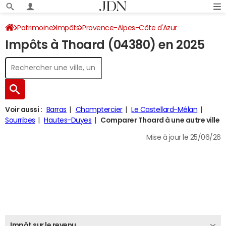
Patrimoine
Impôts
Provence-Alpes-Côte d'Azur
Impôts à Thoard (04380) en 2025
Alpes-de-Haute-Provence
Thoard
Impôt sur le revenu
Voir aussi :
Barras
Champtercier
Le Castellard-Mélan
Sourribes
Hautes-Duyes
Comparer Thoard à une autre ville
Mise à jour le 25/06/26
Impôt sur le revenu