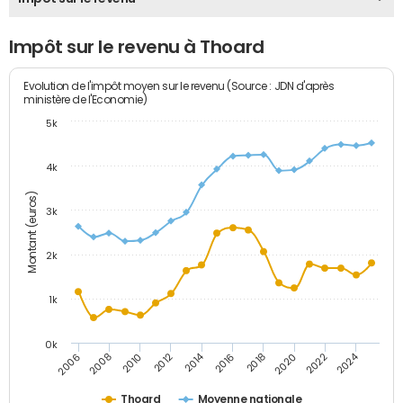
Impôt sur le revenu à Thoard
Evolution de l'impôt moyen sur le revenu (Source : JDN d'après
ministère de l'Economie)
5k
4k
Montant (euros)
3k
2k
1k
0k
2014
2024
2010
2020
2012
2022
2006
2016
2008
2018
Thoard
Moyenne nationale