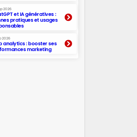
ep 2026
tGPT et IA génératives :
nes pratiques et usages
ponsables
p 2026
 analytics : booster ses
formances marketing