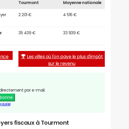
Tourmont
Moyenne nationale
oyer
2 201 €
4 516 €
r
35 439 €
33 939 €
rance
Les villes où l'on paye le plus d'impôt
sur le revenu
directement par e-mail.
abonne
tialité
oyers fiscaux à Tourmont