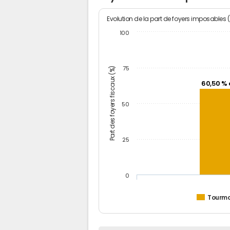
Evolution de la part de foyers imposables 
100
Part des foyers fiscaux (%)
75
60,50 % 
50
25
0
Tourm