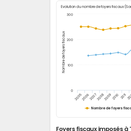
Evolution du nombre de foyers fiscaux (Sou
300
Nombre de foyers fiscaux
200
100
0
2005
20
2009
2006
2010
2007
2011
2008
Nombre de foyers fisc
Foyers fiscaux imposés à