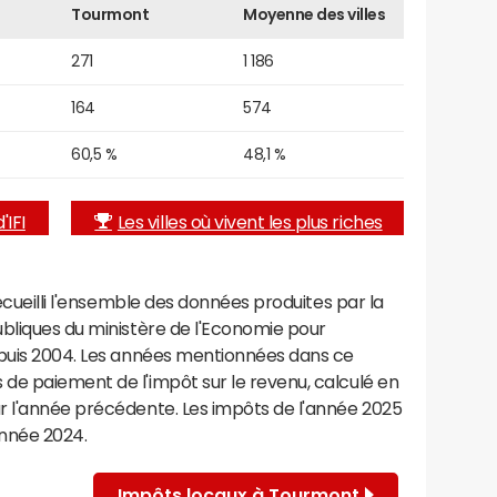
Tourmont
Moyenne des villes
271
1 186
164
574
60,5 %
48,1 %
'IFI
Les villes où vivent les plus riches
recueilli l'ensemble des données produites par la
ubliques du ministère de l'Economie pour
epuis 2004. Les années mentionnées dans ce
de paiement de l'impôt sur le revenu, calculé en
r l'année précédente. Les impôts de l'année 2025
année 2024.
Impôts locaux à Tourmont