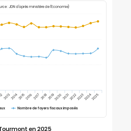
rce : JDN d'après ministère de l'Economie)
2024
2014
12
2019
2016
2023
2013
2020
2017
2021
2018
2025
2015
2022
Nombre de foyers fiscaux imposés
aux
 Tourmont en 2025