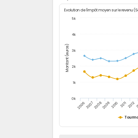
Evolution de l'impôt moyen sur le revenu (
5k
4k
Montant (euros)
3k
2k
1k
0k
2006
2007
2008
2009
2010
2011
2012
2
Tourm