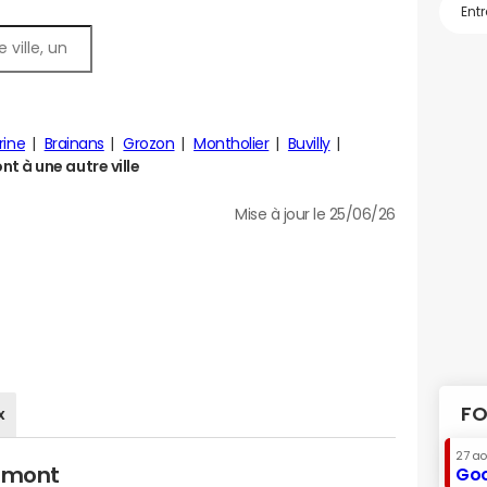
erine
Brainans
Grozon
Montholier
Buvilly
 à une autre ville
Mise à jour le 25/06/26
FO
x
27 a
urmont
Goo