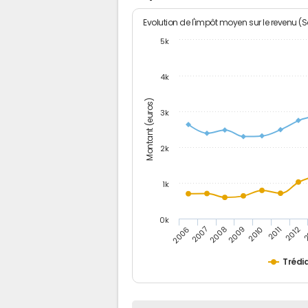
Evolution de l'impôt moyen sur le revenu (
5k
4k
Montant (euros)
3k
2k
1k
0k
2006
2007
2008
2009
2010
2011
2012
2
Trédi