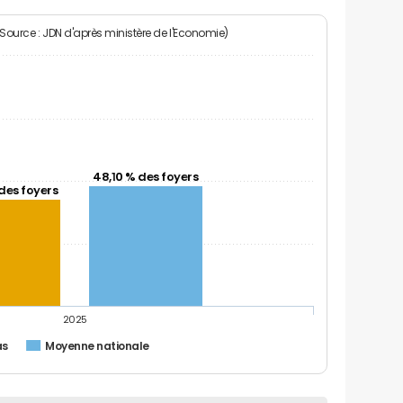
(Source : JDN d'après ministère de l'Economie)
48,10 % des foyers
des foyers
2025
as
Moyenne nationale