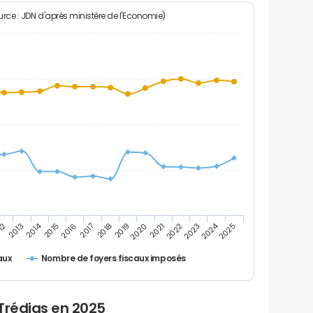
rce : JDN d'après ministère de l'Economie)
2024
2014
12
2019
2016
2023
2013
2020
2017
2021
2018
2025
2015
2022
Nombre de foyers fiscaux imposés
aux
Trédias en 2025