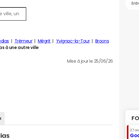
dias
Trémeur
Mégrit
Yvignac-la-Tour
Broons
 à une autre ville
Mise à jour le 25/06/26
FO
x
27 a
dias
Goo