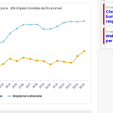
03 s
Source : JDN d'après ministère de l'Economie)
Cha
bon
res
21 se
Web
per
2014
2024
013
2015
2016
2017
2018
2019
2020
2021
2022
2023
2025
as
Moyenne nationale