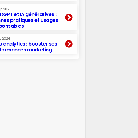
ep 2026
tGPT et IA génératives :
nes pratiques et usages
ponsables
p 2026
 analytics : booster ses
formances marketing