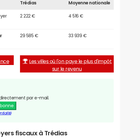
Trédias
Moyenne nationale
oyer
2 222 €
4 516 €
r
29 585 €
33 939 €
rance
Les villes où l'on paye le plus d'impôt
sur le revenu
directement par e-mail.
abonne
tialité
yers fiscaux à Trédias