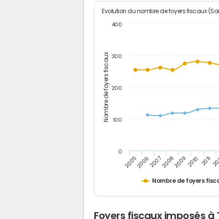
Evolution du nombre de foyers fiscaux (Sou
400
Nombre de foyers fiscaux
300
200
100
0
2005
20
2009
2006
2010
2007
2011
2008
Nombre de foyers fisc
Foyers fiscaux imposés à 