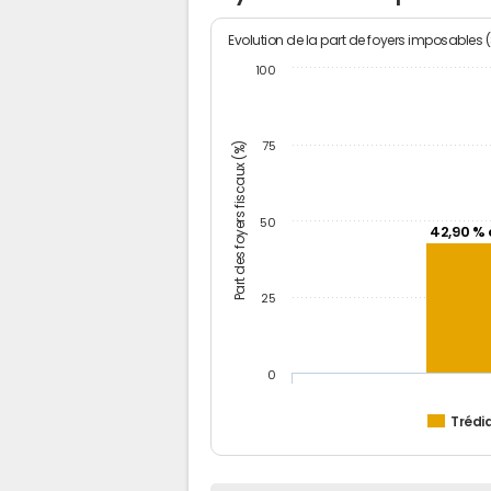
Evolution de la part de foyers imposables 
100
Part des foyers fiscaux (%)
75
50
42,90 % 
25
0
Trédi