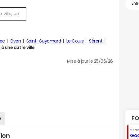
lec
Elven
Saint-Guyomard
Le Cours
Sérent
 une autre ville
Mise à jour le 25/06/26
FO
x
27 a
dion
Goo