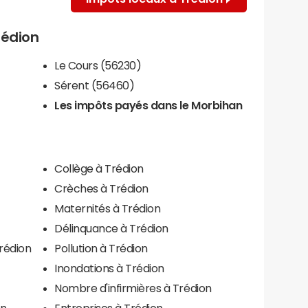
rédion
Le Cours (56230)
Sérent (56460)
Les impôts payés dans le Morbihan
Collège à Trédion
Crèches à Trédion
Maternités à Trédion
Délinquance à Trédion
rédion
Pollution à Trédion
Inondations à Trédion
Nombre d'infirmières à Trédion
on
Entreprises à Trédion