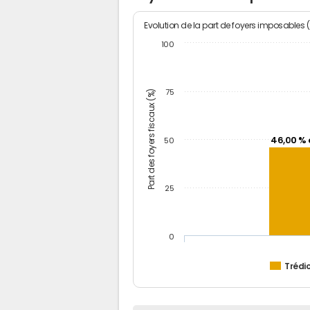
Evolution de la part de foyers imposables 
100
Part des foyers fiscaux (%)
75
46,00 % 
50
25
0
Trédi