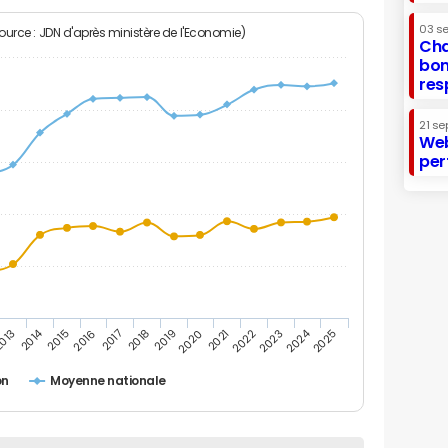
03 s
Source : JDN d'après ministère de l'Economie)
Cha
bon
res
21 se
Web
per
2014
2024
013
2015
2016
2017
2018
2019
2020
2021
2022
2023
2025
on
Moyenne nationale