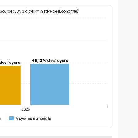
(Source : JDN d'après ministère de l'Economie)
48,10 % des foyers
des foyers
2025
on
Moyenne nationale