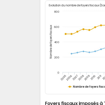
Evolution du nombre de foyers fiscaux (Sou
800
Nombre de foyers fiscaux
600
400
200
0
2009
2010
2011
2005
2
2006
2007
2008
Nombre de foyers fisc
Foyers fiscaux imposés à 