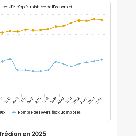
rce : JDN d'après ministère de l'Economie)
2024
2014
2016
2023
2017
2018
2025
012
2019
2013
2020
2021
2015
2022
Nombre de foyers fiscaux imposés
aux
Trédion en 2025