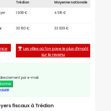
Trédion
Moyenne nationale
oyer
1 938 €
4 516 €
r
30 193 €
33 939 €
rance
Les villes où l'on paye le plus d'impôt
sur le revenu
directement par e-mail.
abonne
tialité
yers fiscaux à Trédion