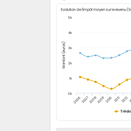
Evolution de l'impôt moyen sur le revenu (
5k
4k
Montant (euros)
3k
2k
1k
0k
2006
2007
2008
2009
2010
2011
2012
2
Trédi