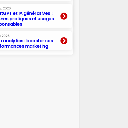
ep 2026
tGPT et IA génératives :
nes pratiques et usages
ponsables
p 2026
 analytics : booster ses
formances marketing