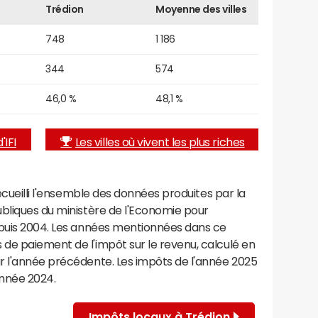
Trédion
Moyenne des villes
748
1 186
344
574
46,0 %
48,1 %
'IFI
Les villes où vivent les plus riches
recueilli l'ensemble des données produites par la
ubliques du ministère de l'Economie pour
epuis 2004. Les années mentionnées dans ce
de paiement de l'impôt sur le revenu, calculé en
r l'année précédente. Les impôts de l'année 2025
année 2024.
Impôts locaux à Trédion