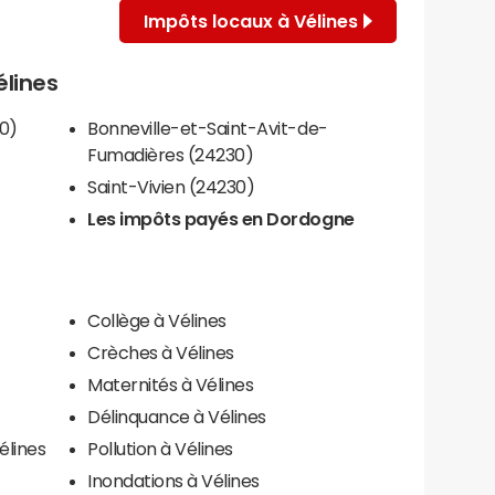
Impôts locaux à Vélines
élines
0)
Bonneville-et-Saint-Avit-de-
Fumadières (24230)
Saint-Vivien (24230)
Les impôts payés en Dordogne
Collège à Vélines
Crèches à Vélines
Maternités à Vélines
Délinquance à Vélines
élines
Pollution à Vélines
Inondations à Vélines