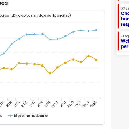
nes
03 s
Cha
Source : JDN d'après ministère de l'Economie)
bon
res
21 se
Web
per
2014
2024
013
2015
2016
2017
2018
2019
2020
2021
2022
2023
2025
es
Moyenne nationale