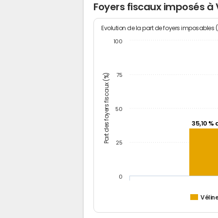
Foyers fiscaux imposés à 
Evolution de la part de foyers imposables 
100
Part des foyers fiscaux (%)
75
50
35,10 % 
25
0
Vélin