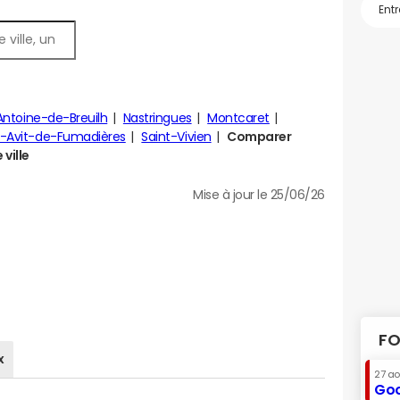
Antoine-de-Breuilh
Nastringues
Montcaret
t-Avit-de-Fumadières
Saint-Vivien
Comparer
 ville
Mise à jour le 25/06/26
FO
x
27 a
Goo