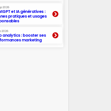
ep 2026
tGPT et IA génératives :
nes pratiques et usages
ponsables
p 2026
 analytics : booster ses
formances marketing