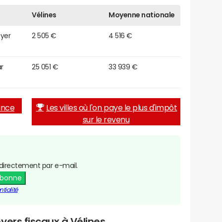
Vélines
Moyenne nationale
oyer
2 505 €
4 516 €
r
25 051 €
33 939 €
rance
Les villes où l'on paye le plus d'impôt
sur le revenu
directement par e-mail.
abonne
tialité
yers fiscaux à Vélines