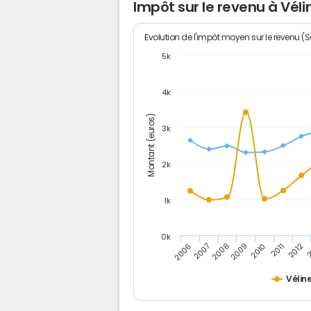
Impôt sur le revenu à Véli
Evolution de l'impôt moyen sur le revenu (
5k
4k
Montant (euros)
3k
2k
1k
0k
2006
2007
2008
2009
2010
2011
2012
2
Vélin