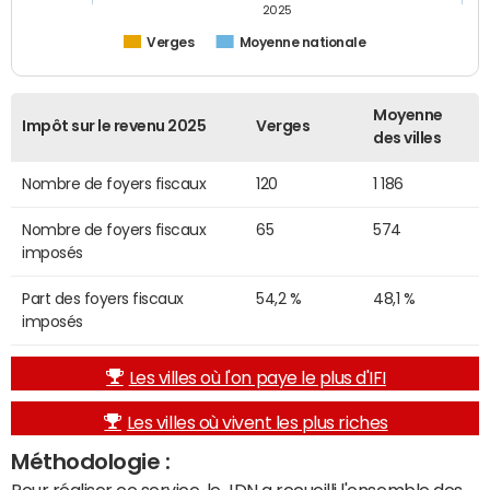
2025
Verges
Moyenne nationale
Moyenne
Impôt sur le revenu 2025
Verges
des villes
Nombre de foyers fiscaux
120
1 186
Nombre de foyers fiscaux
65
574
imposés
Part des foyers fiscaux
54,2 %
48,1 %
imposés
Les villes où l'on paye le plus d'IFI
Les villes où vivent les plus riches
Méthodologie :
Pour réaliser ce service, le JDN a recueilli l'ensemble des