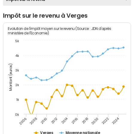
Impôt sur le revenu à Verges
Evolution de l'impôt moyen sur le revenu (Source : JDN d'après
ministère de l'Economie)
5k
4k
Montant (euros)
3k
2k
1k
0k
2014
2024
2010
2020
2012
2022
2006
2016
2008
2018
Verges
Moyenne nationale