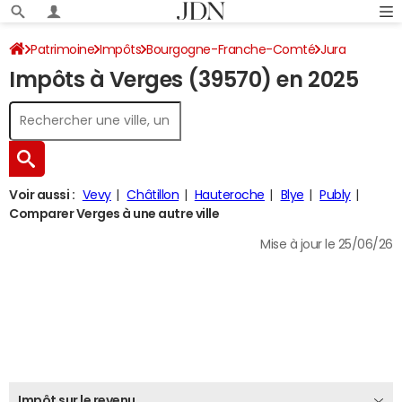
Patrimoine
Impôts
Bourgogne-Franche-Comté
Jura
Impôts à Verges (39570) en 2025
Verges
Impôt sur le revenu
Voir aussi :
Vevy
Châtillon
Hauteroche
Blye
Publy
Comparer Verges à une autre ville
Mise à jour le 25/06/26
Impôt sur le revenu