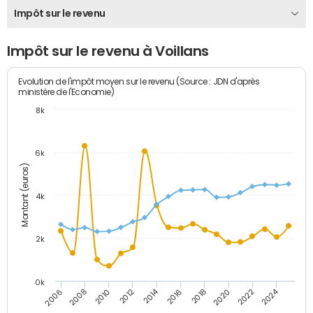
Impôt sur le revenu
Impôt sur le revenu à Voillans
Evolution de l'impôt moyen sur le revenu (Source : JDN d'après
ministère de l'Economie)
8k
6k
Montant (euros)
4k
2k
0k
2014
2024
2010
2020
2012
2022
2006
2016
2008
2018