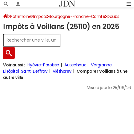
Patrimoine
Impôts
Bourgogne-Franche-Comté
Doubs
Impôts à Voillans (25110) en 2025
Voillans
Impôt sur le revenu
Voir aussi :
Hyèvre-Paroisse
Autechaux
Vergranne
L'Hôpital-Saint-Lieffroy
Viéthorey
Comparer Voillans à une
autre ville
Mise à jour le 25/06/26