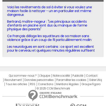
Voici les revêtements de sol à éviter si vous voulez une
maison facile à nettoyer - un en particulier est même
dangereux
Bertrand, maître-nageur : "Les principaux accidents
d'enfants en piscine sont dus au manque de forme
physique des parents"
Ce Français déloge les squatteurs de sa maison sans
violence grâce à un coup de fil particulièrement malin
Les neurologues en sont certains : ce sport est excellent
pour le cerveau et quelques minutes régulières suffisent
Qui sommes-nous ?
L'équipe
Notre société
Publicité
Contact
Recrutement
Données personnelles
Paramétrer les cookies
Gérer Utiq
Tous les articles
RSS
Corrections
Mentions légales
Groupe Figaro
© 2025 CCM Benchmark