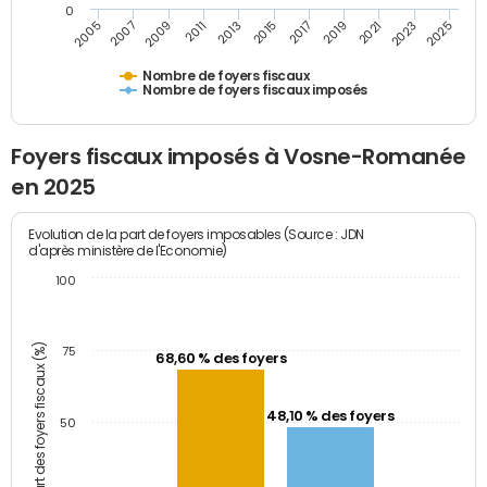
0
2009
2023
2017
2011
2025
2005
2019
2013
2007
2021
2015
Nombre de foyers fiscaux
Nombre de foyers fiscaux imposés
Foyers fiscaux imposés à Vosne-Romanée
en 2025
Evolution de la part de foyers imposables (Source : JDN
d'après ministère de l'Economie)
100
Part des foyers fiscaux (%)
75
68,60 % des foyers
48,10 % des foyers
50