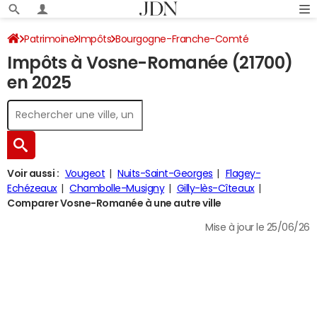
Patrimoine
Impôts
Bourgogne-Franche-Comté
Impôts à Vosne-Romanée (21700)
Côte-d'Or
Vosne-Romanée
Impôt sur le revenu
en 2025
Voir aussi :
Vougeot
Nuits-Saint-Georges
Flagey-
Echézeaux
Chambolle-Musigny
Gilly-lès-Cîteaux
Comparer Vosne-Romanée à une autre ville
Mise à jour le 25/06/26