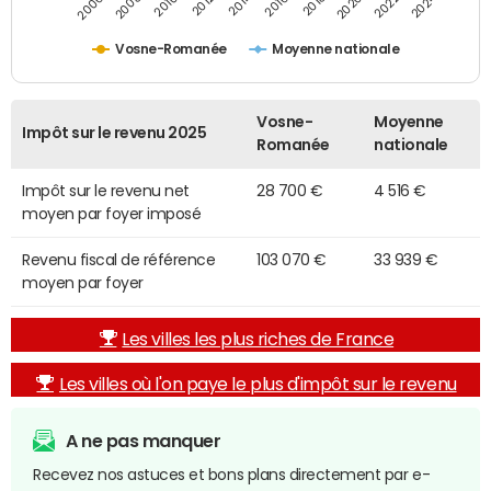
2014
2024
2006
2016
2012
2022
2010
2020
2008
2018
Vosne-Romanée
Moyenne nationale
Vosne-
Moyenne
Impôt sur le revenu 2025
Romanée
nationale
Impôt sur le revenu net
28 700 €
4 516 €
moyen par foyer imposé
Revenu fiscal de référence
103 070 €
33 939 €
moyen par foyer
Les villes les plus riches de France
Les villes où l'on paye le plus d'impôt sur le revenu
A ne pas manquer
Recevez nos astuces et bons plans directement par e-