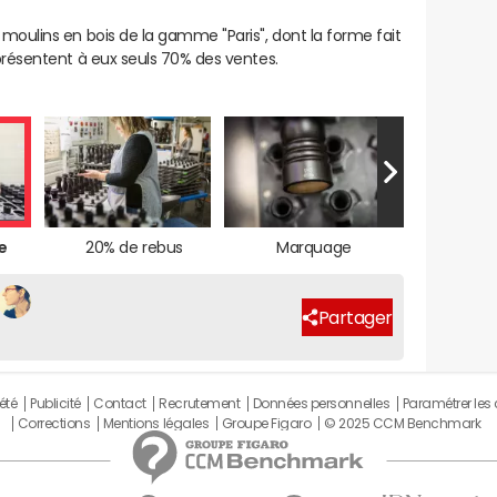
 moulins en bois de la gamme "Paris", dont la forme fait
eprésentent à eux seuls 70% des ventes.
e
20% de rebus
Marquage
Partager
été
Publicité
Contact
Recrutement
Données personnelles
Paramétrer les
Corrections
Mentions légales
Groupe Figaro
© 2025 CCM Benchmark