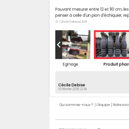
Pouvant mesurer entre 12 et 110 cm, les
penser à celle d'un pion d'échiquier, r
© Cécile Debise/JDN
Chaîne de peinture
Egrnage
Produit phar
Cécile Debise
10 février 2015 21:14
Qui sommes-nous ?
L'équipe
Notre soci