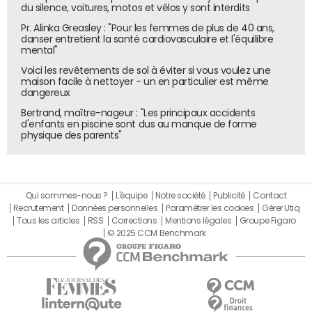
représentative des professionnels de la "vape". Les clients
du silence, voitures, motos et vélos y sont interdits
devenant de plus en plus friands de nouveaux produits,
Pr. Alinka Greasley : "Pour les femmes de plus de 40 ans,
danser entretient la santé cardiovasculaire et l'équilibre
liquides et autres concepts, la réactivité à la nouveauté et
mental"
l’innovation pourrait devenir un facteur clé de succès sur
Voici les revêtements de sol à éviter si vous voulez une
le marché de demain. "Les indépendants sont plus libres
maison facile à nettoyer - un en particulier est même
de choisir tel ou tel fournisseur, donc réagissent plus vite
dangereux
aux nouvelles tendances."
Bertrand, maître-nageur : "Les principaux accidents
d'enfants en piscine sont dus au manque de forme
physique des parents"
Qui sommes-nous ?
L'équipe
Notre société
Publicité
Contact
Recrutement
Données personnelles
Paramétrer les cookies
Gérer Utiq
Tous les articles
RSS
Corrections
Mentions légales
Groupe Figaro
© 2025 CCM Benchmark