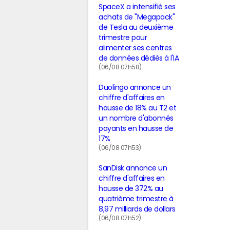
SpaceX a intensifié ses
achats de "Megapack"
de Tesla au deuxième
trimestre pour
alimenter ses centres
de données dédiés à l'IA
(06/08 07h58)
Duolingo annonce un
chiffre d'affaires en
hausse de 18% au T2 et
un nombre d'abonnés
payants en hausse de
17%
(06/08 07h53)
SanDisk annonce un
chiffre d'affaires en
hausse de 372% au
quatrième trimestre à
8,97 milliards de dollars
(06/08 07h52)