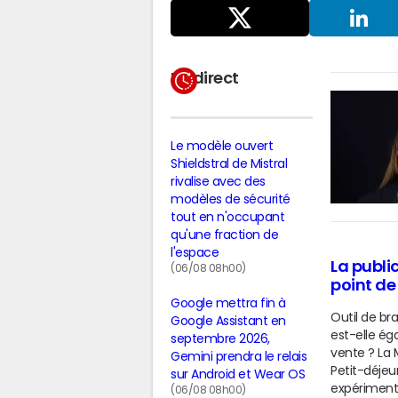
Partager
sur X
LinkedIn
En direct
Le modèle ouvert
Shieldstral de Mistral
rivalise avec des
modèles de sécurité
tout en n'occupant
qu'une fraction de
l'espace
La publi
(06/08 08h00)
point de
Google mettra fin à
Outil de br
Google Assistant en
est-elle ég
septembre 2026,
vente ? La 
Gemini prendra le relais
Petit-déjeu
sur Android et Wear OS
expérimenta
(06/08 08h00)