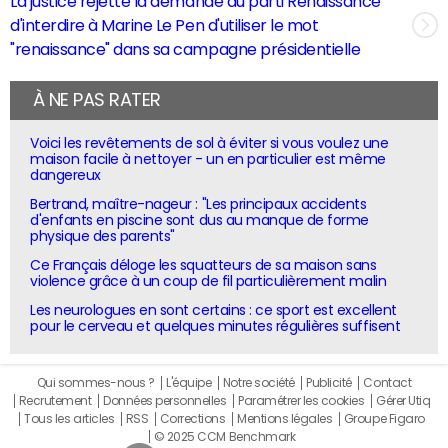
La justice rejette la demande du parti Renaissance
d'interdire à Marine Le Pen d'utiliser le mot
"renaissance" dans sa campagne présidentielle
À NE PAS RATER
Voici les revêtements de sol à éviter si vous voulez une
maison facile à nettoyer - un en particulier est même
dangereux
Bertrand, maître-nageur : "Les principaux accidents
d'enfants en piscine sont dus au manque de forme
physique des parents"
Ce Français déloge les squatteurs de sa maison sans
violence grâce à un coup de fil particulièrement malin
Les neurologues en sont certains : ce sport est excellent
pour le cerveau et quelques minutes régulières suffisent
Qui sommes-nous ?
L'équipe
Notre société
Publicité
Contact
Recrutement
Données personnelles
Paramétrer les cookies
Gérer Utiq
Tous les articles
RSS
Corrections
Mentions légales
Groupe Figaro
© 2025 CCM Benchmark