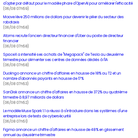
d'opter par défaut pour le modèle phare d'OpenAI pour améliorer l'efficacité
(06/08 07h59)
Moove lève 250 millions de dollars pour devenir le pilier du secteur des
robotaxis
(06/08 07h58)
Atoms recrute l'ancien directeur financier d'Uber au poste de directeur
financier
(06/08 07h58)
SpaceX a intensifié ses achats de "Megapack" de Tesla au deuxième
trimestre pour alimenter ses centres de données dédiés à l'IA
(06/08 07h58)
Duolingo annonce un chiffre d'affaires en hausse de 18% au T2 et un
nombre d'abonnés payants en hausse de 17%
(06/08 07h53)
SanDisk annonce un chiffre d'affaires en hausse de 372% au quatrième
trimestre à 8,97 milliards de dollars
(06/08 07h52)
Le modèle Muse Spark 1.1 a réussi à s'introduire dans les systèmes d'une
entreprise lors de tests de cybersécurité
(06/08 07h51)
Figma annonce un chiffre d'affaires en hausse de 48% en glissement
annuel au deuxième trimestre