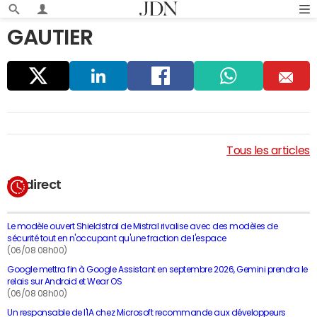
GAUTIER
Parta
Linke
Faceb
Whats
E
ger
dIn
ook
app
m
Tous les articles
ail
En direct
Le modèle ouvert Shieldstral de Mistral rivalise avec des modèles de
sécurité tout en n'occupant qu'une fraction de l'espace
(06/08 08h00)
Google mettra fin à Google Assistant en septembre 2026, Gemini prendra le
relais sur Android et Wear OS
(06/08 08h00)
Un responsable de l'IA chez Microsoft recommande aux développeurs