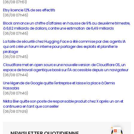
(06/08 07h51)
Etsy licencie 12% de ses effectifs
(06/08 07h46)
Block annonce un chiffre d'affaires en hausse de 9% au deuxième trimestre,
à 6,62 milliards de dollars, contre une estimation de 6,49 milliards
(06/08 07h46)
La faille de sécurité chez Hugging Face a été commise par des agents IA
qui ont créé un forum interne pour partager des exploits et planifier le
piratage
(06/08 07h45)
Cloudflare met en open source une nouvelle version de Cloudflare OS, un
espace de travail agentique basé sur l'IA accessible depuis un navigateur
(06/08 07h44)
Une légende de Google quitte l'entreprise et laisse la place à Demis
Hassabis
(06/08 07h40)
Nikita Bier quitte son poste de responsable produit chez X après un an et
continuera en tant que conseiller
(06/08 07h39)
NEWSLETTER QUOTIDIENNE