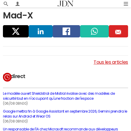
Mad-X
Parta
Linke
Faceb
Whats
E
ger
dIn
ook
app
m
Tous les articles
ail
En direct
Le modèle ouvert Shieldstral de Mistral rivalise avec des modèles de
sécurité tout en n'occupant qu'une fraction de l'espace
(06/08 08h00)
Google mettra fin à Google Assistant en septembre 2026, Gemini prendra le
relais sur Android et Wear OS
(06/08 08h00)
Un responsable de l'IA chez Microsoft recommande aux développeurs