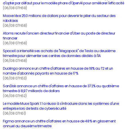
d'opter par défaut pour le modèle phare d'OpenAI pour améliorer l'efficacité
(06/08 07h59)
Moove lève 250 millions de dollars pour devenir le pilier du secteur des
robotaxis
(06/08 07h58)
Atoms recrute l'ancien directeur financier d'Uber au poste de directeur
financier
(06/08 07h58)
SpaceX a intensifié ses achats de "Megapack" de Tesla au deuxième
trimestre pour alimenter ses centres de données dédiés à l'IA
(06/08 07h58)
Duolingo annonce un chiffre d'affaires en hausse de 18% au T2 et un
nombre d'abonnés payants en hausse de 17%
(06/08 07h53)
SanDisk annonce un chiffre d'affaires en hausse de 372% au quatrième
trimestre à 8,97 milliards de dollars
(06/08 07h52)
Le modèle Muse Spark 1.1 a réussi à s'introduire dans les systèmes d'une
entreprise lors de tests de cybersécurité
(06/08 07h51)
Figma annonce un chiffre d'affaires en hausse de 48% en glissement
annuel au deuxième trimestre