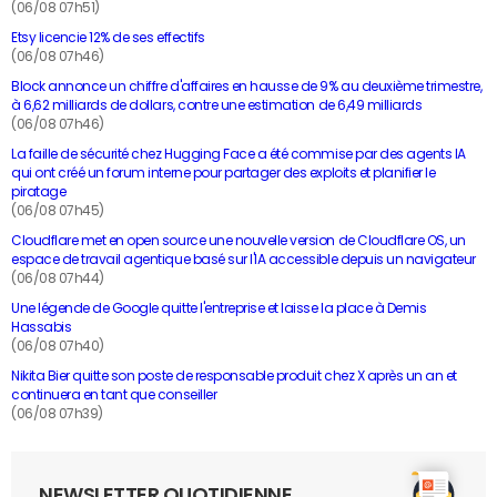
(06/08 07h51)
Etsy licencie 12% de ses effectifs
(06/08 07h46)
Block annonce un chiffre d'affaires en hausse de 9% au deuxième trimestre,
à 6,62 milliards de dollars, contre une estimation de 6,49 milliards
(06/08 07h46)
La faille de sécurité chez Hugging Face a été commise par des agents IA
qui ont créé un forum interne pour partager des exploits et planifier le
piratage
(06/08 07h45)
Cloudflare met en open source une nouvelle version de Cloudflare OS, un
espace de travail agentique basé sur l'IA accessible depuis un navigateur
(06/08 07h44)
Une légende de Google quitte l'entreprise et laisse la place à Demis
Hassabis
(06/08 07h40)
Nikita Bier quitte son poste de responsable produit chez X après un an et
continuera en tant que conseiller
(06/08 07h39)
NEWSLETTER QUOTIDIENNE