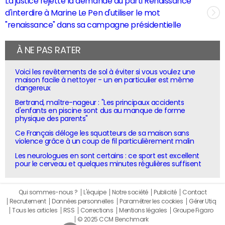
La justice rejette la demande du parti Renaissance
d'interdire à Marine Le Pen d'utiliser le mot
"renaissance" dans sa campagne présidentielle
À NE PAS RATER
Voici les revêtements de sol à éviter si vous voulez une
maison facile à nettoyer - un en particulier est même
dangereux
Bertrand, maître-nageur : "Les principaux accidents
d'enfants en piscine sont dus au manque de forme
physique des parents"
Ce Français déloge les squatteurs de sa maison sans
violence grâce à un coup de fil particulièrement malin
Les neurologues en sont certains : ce sport est excellent
pour le cerveau et quelques minutes régulières suffisent
Qui sommes-nous ?
L'équipe
Notre société
Publicité
Contact
Recrutement
Données personnelles
Paramétrer les cookies
Gérer Utiq
Tous les articles
RSS
Corrections
Mentions légales
Groupe Figaro
© 2025 CCM Benchmark