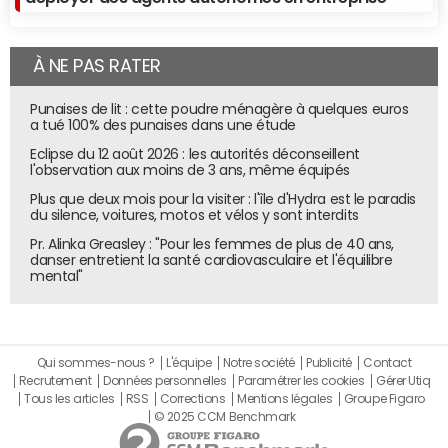
À NE PAS RATER
Punaises de lit : cette poudre ménagère à quelques euros
a tué 100% des punaises dans une étude
Eclipse du 12 août 2026 : les autorités déconseillent
l'observation aux moins de 3 ans, même équipés
Plus que deux mois pour la visiter : l'île d'Hydra est le paradis
du silence, voitures, motos et vélos y sont interdits
Pr. Alinka Greasley : "Pour les femmes de plus de 40 ans,
danser entretient la santé cardiovasculaire et l'équilibre
mental"
Qui sommes-nous ?
L'équipe
Notre société
Publicité
Contact
Recrutement
Données personnelles
Paramétrer les cookies
Gérer Utiq
Tous les articles
RSS
Corrections
Mentions légales
Groupe Figaro
© 2025 CCM Benchmark