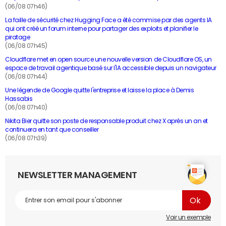
(06/08 07h46)
La faille de sécurité chez Hugging Face a été commise par des agents IA
qui ont créé un forum interne pour partager des exploits et planifier le
piratage
(06/08 07h45)
Cloudflare met en open source une nouvelle version de Cloudflare OS, un
espace de travail agentique basé sur l'IA accessible depuis un navigateur
(06/08 07h44)
Une légende de Google quitte l'entreprise et laisse la place à Demis
Hassabis
(06/08 07h40)
Nikita Bier quitte son poste de responsable produit chez X après un an et
continuera en tant que conseiller
(06/08 07h39)
NEWSLETTER MANAGEMENT
Voir un exemple