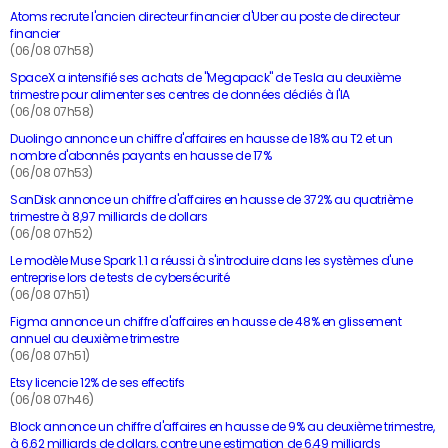
Atoms recrute l'ancien directeur financier d'Uber au poste de directeur
financier
(06/08 07h58)
SpaceX a intensifié ses achats de "Megapack" de Tesla au deuxième
trimestre pour alimenter ses centres de données dédiés à l'IA
(06/08 07h58)
Duolingo annonce un chiffre d'affaires en hausse de 18% au T2 et un
nombre d'abonnés payants en hausse de 17%
(06/08 07h53)
SanDisk annonce un chiffre d'affaires en hausse de 372% au quatrième
trimestre à 8,97 milliards de dollars
(06/08 07h52)
Le modèle Muse Spark 1.1 a réussi à s'introduire dans les systèmes d'une
entreprise lors de tests de cybersécurité
(06/08 07h51)
Figma annonce un chiffre d'affaires en hausse de 48% en glissement
annuel au deuxième trimestre
(06/08 07h51)
Etsy licencie 12% de ses effectifs
(06/08 07h46)
Block annonce un chiffre d'affaires en hausse de 9% au deuxième trimestre,
à 6,62 milliards de dollars, contre une estimation de 6,49 milliards