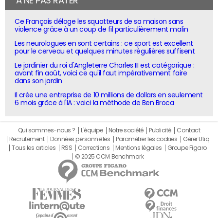
À NE PAS RATER
Ce Français déloge les squatteurs de sa maison sans
violence grâce à un coup de fil particulièrement malin
Les neurologues en sont certains : ce sport est excellent
pour le cerveau et quelques minutes régulières suffisent
Le jardinier du roi d'Angleterre Charles III est catégorique :
avant fin août, voici ce qu'il faut impérativement faire
dans son jardin
Il crée une entreprise de 10 millions de dollars en seulement
6 mois grâce à l'IA : voici la méthode de Ben Broca
Qui sommes-nous ?
L'équipe
Notre société
Publicité
Contact
Recrutement
Données personnelles
Paramétrer les cookies
Gérer Utiq
Tous les articles
RSS
Corrections
Mentions légales
Groupe Figaro
© 2025 CCM Benchmark