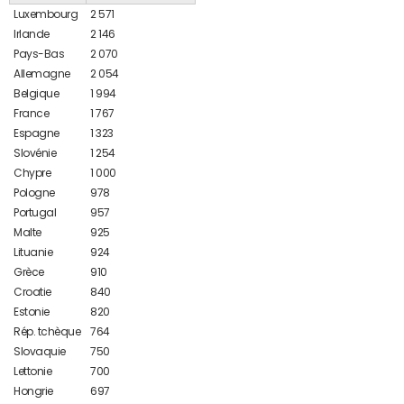
Luxembourg
2 571
Irlande
2 146
Pays-Bas
2 070
Allemagne
2 054
Belgique
1 994
France
1 767
Espagne
1 323
Slovénie
1 254
Chypre
1 000
Pologne
978
Portugal
957
Malte
925
Lituanie
924
Grèce
910
Croatie
840
Estonie
820
Rép. tchèque
764
Slovaquie
750
Lettonie
700
Hongrie
697