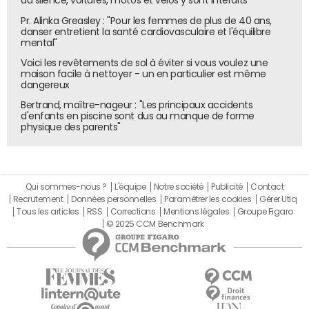
du silence, voitures, motos et vélos y sont interdits
Pr. Alinka Greasley : "Pour les femmes de plus de 40 ans,
danser entretient la santé cardiovasculaire et l'équilibre
mental"
Voici les revêtements de sol à éviter si vous voulez une
maison facile à nettoyer - un en particulier est même
dangereux
Bertrand, maître-nageur : "Les principaux accidents
d'enfants en piscine sont dus au manque de forme
physique des parents"
Qui sommes-nous ?
L'équipe
Notre société
Publicité
Contact
Recrutement
Données personnelles
Paramétrer les cookies
Gérer Utiq
Tous les articles
RSS
Corrections
Mentions légales
Groupe Figaro
© 2025 CCM Benchmark