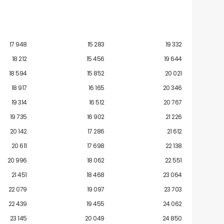
17 948
15 283
19 332
18 212
15 456
19 644
18 594
15 852
20 021
18 917
16 165
20 346
19 314
16 512
20 767
19 735
16 902
21 226
20 142
17 286
21 612
20 611
17 698
22 138
20 996
18 062
22 551
21 451
18 468
23 064
22 079
19 097
23 703
22 439
19 455
24 062
23 145
20 049
24 850