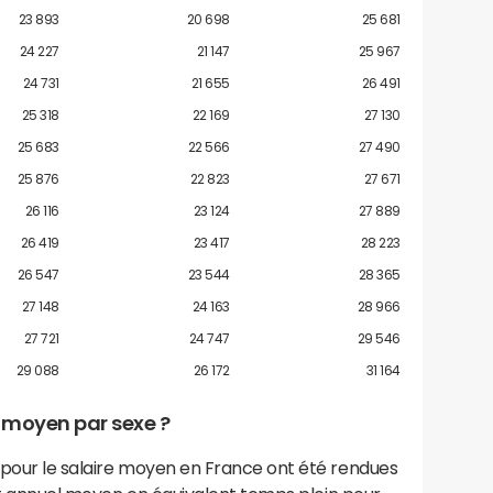
23 893
20 698
25 681
24 227
21 147
25 967
24 731
21 655
26 491
25 318
22 169
27 130
25 683
22 566
27 490
25 876
22 823
27 671
26 116
23 124
27 889
26 419
23 417
28 223
26 547
23 544
28 365
27 148
24 163
28 966
27 721
24 747
29 546
29 088
26 172
31 164
l moyen par sexe ?
 pour le salaire moyen en France ont été rendues