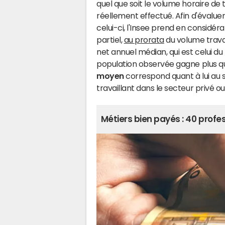
quel que soit le volume horaire de t
réellement effectué. Afin d'évaluer
celui-ci, l'Insee prend en considér
partiel,
au prorata
du volume travai
net annuel médian, qui est celui du
population observée gagne plus que
moyen
correspond quant à lui au
travaillant dans le secteur privé o
Métiers bien payés : 40 prof