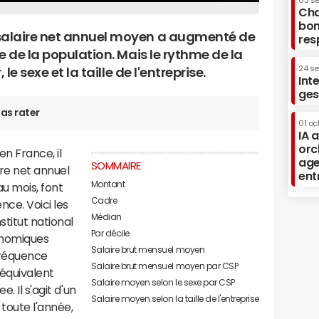
03 s
Cha
bon
salaire net annuel moyen a augmenté de
res
e de la population. Mais le rythme de la
24 s
le sexe et la taille de l'entreprise.
Int
ges
as rater
01 oc
IA 
orc
en France, il
age
SOMMAIRE
aire net annuel
ent
Montan
t
au mois, font
Cadre
nce. Voici les
Médian
stitut national
Par décile
conomiques
Salaire brut mensuel moyen
fréquence
Salaire brut mensuel moyen par CSP
 équivalent
Salaire moyen selon le sexe par CSP
. Il s'agit d'un
Salaire moyen selon la taille de l'entreprise
 toute l'année,