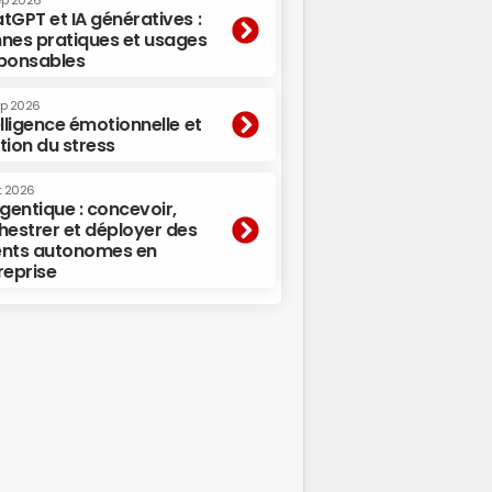
ep 2026
tGPT et IA génératives :
nes pratiques et usages
ponsables
ep 2026
elligence émotionnelle et
tion du stress
t 2026
agentique : concevoir,
hestrer et déployer des
nts autonomes en
reprise