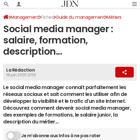
Management
Fiches
Guide du management
Métiers
Social media manager :
Métiers du web
salaire, formation,
description...
La Rédaction
18 juin 2025 01:55
Le social media manager connaît parfaitement les
réseaux sociaux et sait comment les utiliser afin de
développer la visibilité et le trafic d'un site internet.
Découvrez comment devenir social media manager,
des exemples de formations, le salaire junior, la
description du métier...
Je m’abonne aux Infos à ne pas rater