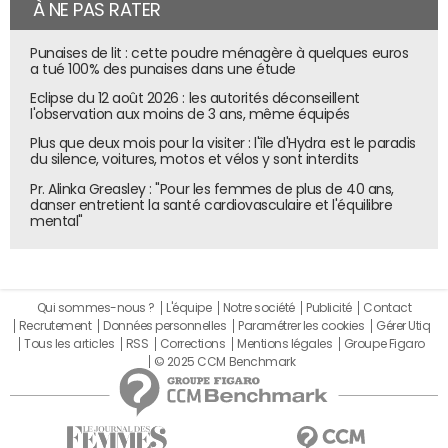
À NE PAS RATER
Punaises de lit : cette poudre ménagère à quelques euros
a tué 100% des punaises dans une étude
Eclipse du 12 août 2026 : les autorités déconseillent
l'observation aux moins de 3 ans, même équipés
Plus que deux mois pour la visiter : l'île d'Hydra est le paradis
du silence, voitures, motos et vélos y sont interdits
Pr. Alinka Greasley : "Pour les femmes de plus de 40 ans,
danser entretient la santé cardiovasculaire et l'équilibre
mental"
Qui sommes-nous ?
L'équipe
Notre société
Publicité
Contact
Recrutement
Données personnelles
Paramétrer les cookies
Gérer Utiq
Tous les articles
RSS
Corrections
Mentions légales
Groupe Figaro
© 2025 CCM Benchmark