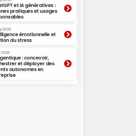
ep 2026
tGPT et IA génératives :
nes pratiques et usages
ponsables
ep 2026
elligence émotionnelle et
tion du stress
t 2026
agentique : concevoir,
hestrer et déployer des
nts autonomes en
reprise