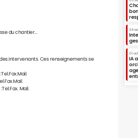
03 s
Cha
bon
res
24 s
sse du chantier...
Int
ges
01 oc
IA 
x des intervenants. Ces renseignements se
orc
age
Tel.Fax.Mail.
ent
l.Fax.Mail.
Tel.Fax. Mail.