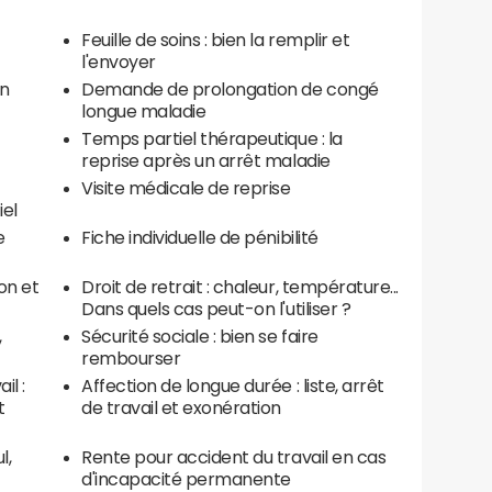
Feuille de soins : bien la remplir et
l'envoyer
on
Demande de prolongation de congé
longue maladie
Temps partiel thérapeutique : la
reprise après un arrêt maladie
Visite médicale de reprise
iel
e
Fiche individuelle de pénibilité
ion et
Droit de retrait : chaleur, température...
Dans quels cas peut-on l'utiliser ?
,
Sécurité sociale : bien se faire
rembourser
l :
Affection de longue durée : liste, arrêt
t
de travail et exonération
l,
Rente pour accident du travail en cas
d'incapacité permanente