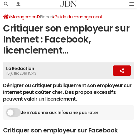
Management
Fiches
Guide du management
Critiquer son employeur sur
Droits numériques du salarié
Internet : Facebook,
licenciement...
La Rédaction
15 juillet 2019 15:43
Dénigrer ou critiquer publiquement son employeur sur
Internet peut coûter cher. Des propos excessifs
peuvent valoir un licenciement.
Je m’abonne aux Infos à ne pas rater
Critiquer son employeur sur Facebook