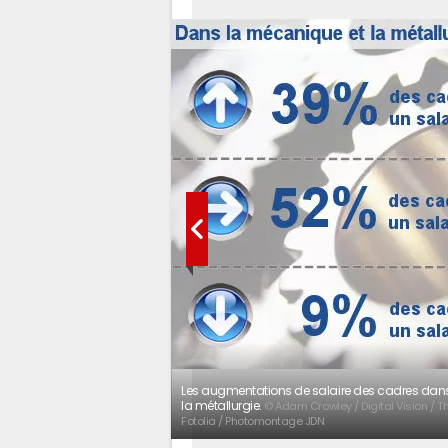
Les augmentations de salaire des cadres dan
la métallurgie.
© Adam Crowley / Digital Vision / T
Fotolia / Photomontage JDN