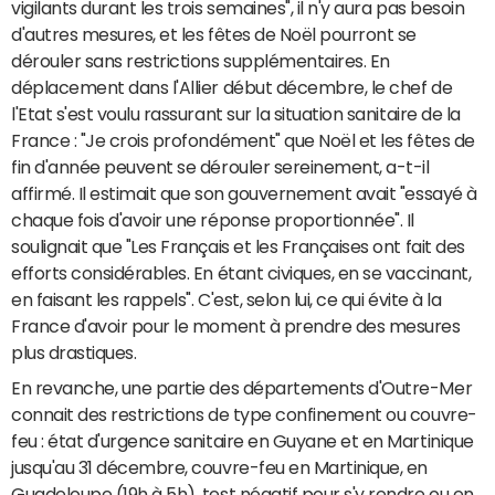
vigilants durant les trois semaines", il n'y aura pas besoin
d'autres mesures, et les fêtes de Noël pourront se
dérouler sans restrictions supplémentaires. En
déplacement dans l'Allier début décembre, le chef de
l'Etat s'est voulu rassurant sur la situation sanitaire de la
France : "Je crois profondément" que Noël et les fêtes de
fin d'année peuvent se dérouler sereinement, a-t-il
affirmé. Il estimait que son gouvernement avait "essayé à
chaque fois d'avoir une réponse proportionnée". Il
soulignait que "Les Français et les Françaises ont fait des
efforts considérables. En étant civiques, en se vaccinant,
en faisant les rappels". C'est, selon lui, ce qui évite à la
France d'avoir pour le moment à prendre des mesures
plus drastiques.
En revanche, une partie des départements d'Outre-Mer
connait des restrictions de type confinement ou couvre-
feu : état d'urgence sanitaire en Guyane et en Martinique
jusqu'au 31 décembre, couvre-feu en Martinique, en
Guadeloupe (19h à 5h), test négatif pour s'y rendre ou en