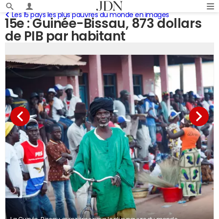
Les 15 pays les plus pauvres du monde en images
15e : Guinée-Bissau, 873 dollars
de PIB par habitant