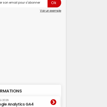
Voir un exemple
RMATIONS
oû 2026
gle Analytics GA4