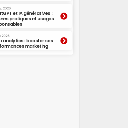
ep 2026
tGPT et IA génératives :
nes pratiques et usages
ponsables
p 2026
 analytics : booster ses
formances marketing