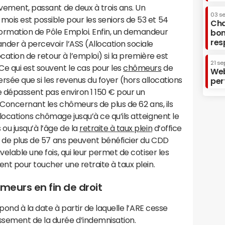
ivement, passant de deux à trois ans. Un
03 s
ois est possible pour les seniors de 53 et 54
Cha
ormation de Pôle Emploi. Enfin, un demandeur
bon
res
der à percevoir l’ASS (Allocation sociale
ocation de retour à l’emploi) si la première est
21 se
e qui est souvent le cas pour les
chômeurs
de
Web
versée que si les revenus du foyer (hors allocations
per
e dépassent pas environ 1 150 € pour un
. Concernant les chômeurs de plus de 62 ans, ils
locations chômage jusqu’à ce qu’ils atteignent le
ou jusqu’à l’âge de la
retraite à taux plein
d’office
rs de plus de 57 ans peuvent bénéficier du CDD
velable une fois, qui leur permet de cotiser les
ent pour toucher une retraite à taux plein.
meurs en fin de droit
spond à la date à partir de laquelle l’ARE cesse
sement de la durée d’indemnisation.