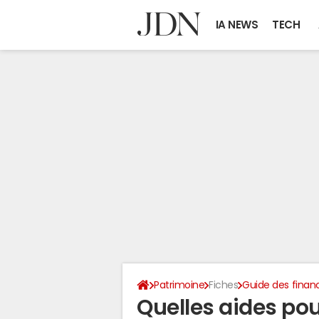
IA NEWS
TECH
Patrimoine
Fiches
Guide des finan
Quelles aides po