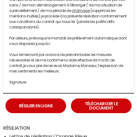
soins / de mon déménagement à l'étranger / de ma situation de
surendettement / de ma période de
chômage
(supprimez les
mentions inutiles), je procède à la présente résiliation conformément
aux conditions du contrat qui nous lie. (joindre les justificatifs
correspondants)
Par ailleurs, je révoque le mandat de prélèvement automatique dont
vous disposiez jusqu'ici.
Vous remerciant par avance de prendre toutes les mesures
nécessaires et de me confirmer la date effective de ma fin de
contrat, je vous prie de recevoir, Madame, Monsieur, l’expression de
mes sentiments les meilleurs.
Signature
TÉLÉCHARGER LE
RÉSILIER EN LIGNE
DOCUMENT
RÉSILIATION
Lettre de résiliation L'Orange Bleue