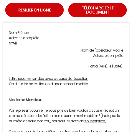
TÉLÉCHARGER LE
RÉSILIER EN LIGNE
DOCUMENT
Nom Prénom
Adresse complète
N° tél.
Nom de l'opérateur Mobile
Adresse complète
Fait à (Ville), le (Date).
Lettre recommandée avec accusé de réception
Objet : Lettre de résiliation d'abonnement mobile
Madame, Monsieur,
Par le présent courrier, je vous prie de bien vouloir accuser réception
de ma décision de résilier mon abonnement mobile n° (indiquez le
numéro de votre contrat), souscrit le (date de
souscription
).
Compte tenu de la modification des conditions du contrat par vos