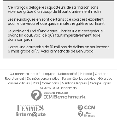
Ce Français déloge les squatteurs de sa maison sans
violence grâce à un coup de fil particulièrement malin
Les neurologues en sont certains : ce sport est excellent
pour le cerveau et quelques minutes régulières suffisent
Le jardinier du roi d'Angleterre Charles III est catégorique :
avant fin août, voici ce qu'il faut impérativement faire
dans son jardin
Il crée une entreprise de 10 millions de dollars en seulement
6 mois grâce à l'IA : voici la méthode de Ben Broca
Qui sommes-nous ?
L'équipe
Notre société
Publicité
Contact
Recrutement
Données personnelles
Paramétrer les cookies
Gérer Utiq
Tous les articles
RSS
Corrections
Mentions légales
Groupe Figaro
© 2025 CCM Benchmark