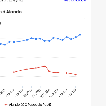
ut :
1 723 €/m2
Méthodologie
rs à Alando
N)
 2021
T2 2025
T4 2023
T2 2022
T4 2025
T2 2024
T4 2022
T4 2024
T2 2023
Alando (CC Pasquale Paoli)