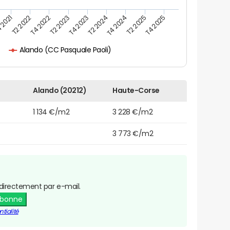
 2021
T2 2025
T4 2023
T2 2022
T4 2025
T2 2024
T4 2022
T4 2024
T2 2023
Alando (CC Pasquale Paoli)
Alando (20212)
Haute-Corse
1 134 €/m2
3 228 €/m2
3 773 €/m2
directement par e-mail.
abonne
tialité