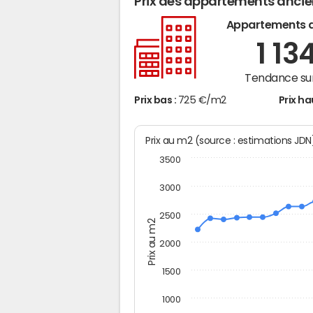
Prix des appartements anci
Appartements 
1 13
Tendance sur
Prix bas :
725 €/m2
Prix ha
Prix au m2 (source : estimations JD
3500
3000
2500
Prix au m2
2000
1500
1000