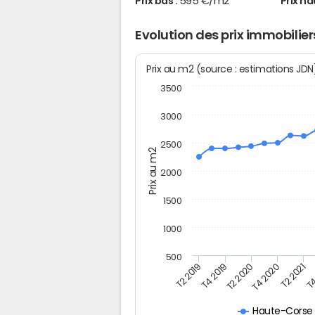
Prix bas :
595 €/m2
Prix ha
Evolution des prix immobilie
Prix au m2 (source : estimations JD
3500
3000
2500
Prix au m2
2000
1500
1000
500
T4
T2 2020
T4 2020
T2 2019
T2 2021
T4 2019
Haute-Corse