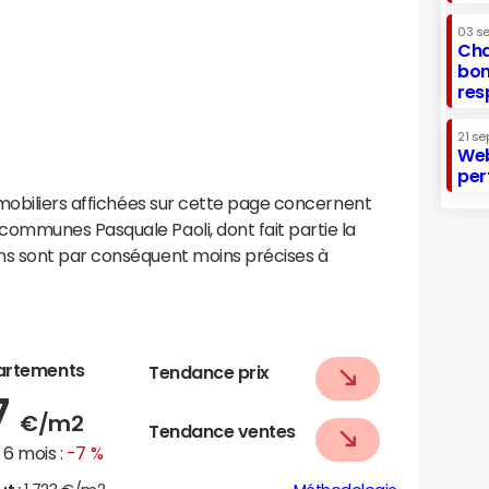
03 s
Cha
bon
res
21 se
Web
per
mobiliers affichées sur cette page concernent
ommunes Pasquale Paoli, dont fait partie la
s sont par conséquent moins précises à
artements
Tendance prix
7
€/m2
Tendance ventes
6 mois :
-7 %