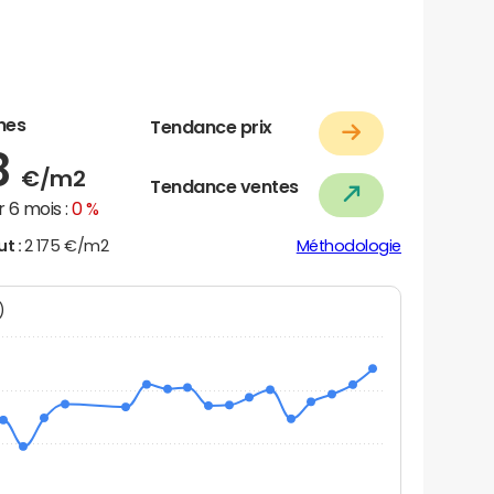
nes
Tendance prix
8
€/m2
Tendance ventes
 6 mois :
0 %
ut :
2 175 €/m2
Méthodologie
N)