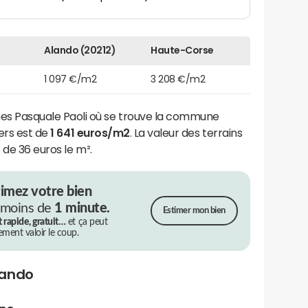
Alando (20212)
Haute-Corse
1 097 €/m2
3 208 €/m2
 Pasquale Paoli où se trouve la commune
iers est de
1 641 euros/m2
. La valeur des terrains
 de 36 euros le m².
timez votre bien
 moins de
1 minute.
Estimer mon bien
t rapide, gratuit…
et ça peut
rement valoir le coup.
lando