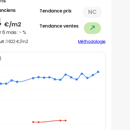
ens
anciens
Tendance prix
NC
4
€/m2
Tendance ventes
 6 mois :
- %
ut :
1 622 €/m2
Méthodologie
N)