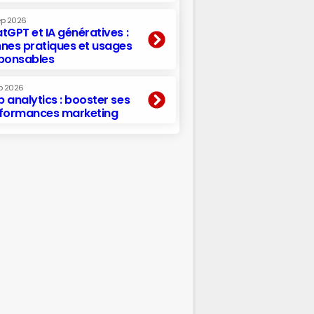
ep 2026
tGPT et IA génératives :
nes pratiques et usages
ponsables
p 2026
 analytics : booster ses
formances marketing