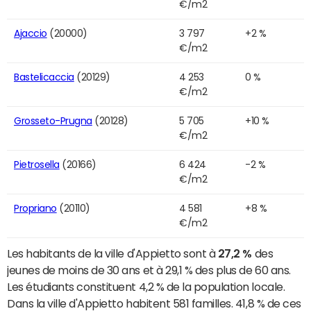
€/m2
Ajaccio
(20000)
3 797
+2 %
€/m2
Bastelicaccia
(20129)
4 253
0 %
€/m2
Grosseto-Prugna
(20128)
5 705
+10 %
€/m2
Pietrosella
(20166)
6 424
-2 %
€/m2
Propriano
(20110)
4 581
+8 %
€/m2
Les habitants de la ville d'Appietto sont à
27,2 %
des
jeunes de moins de 30 ans et à 29,1 % des plus de 60 ans.
Les étudiants constituent 4,2 % de la population locale.
Dans la ville d'Appietto habitent 581 familles. 41,8 % de ces