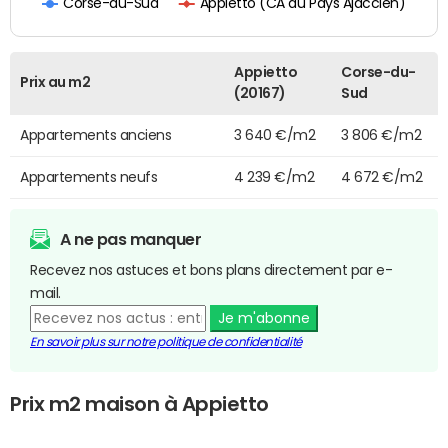
Appietto (CA du Pays Ajaccien)
Corse-du-Sud
Appietto
Corse-du-
Prix au m2
(20167)
Sud
Appartements anciens
3 640 €/m2
3 806 €/m2
Appartements neufs
4 239 €/m2
4 672 €/m2
A ne pas manquer
Recevez nos astuces et bons plans directement par e-
mail.
Je m'abonne
En savoir plus sur notre politique de confidentialité
Prix m2 maison à Appietto