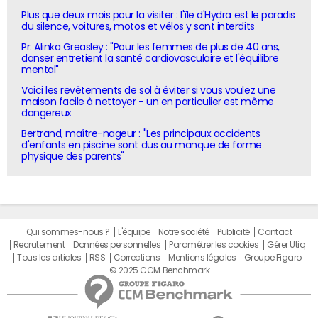
Plus que deux mois pour la visiter : l'île d'Hydra est le paradis
du silence, voitures, motos et vélos y sont interdits
Pr. Alinka Greasley : "Pour les femmes de plus de 40 ans,
danser entretient la santé cardiovasculaire et l'équilibre
mental"
Voici les revêtements de sol à éviter si vous voulez une
maison facile à nettoyer - un en particulier est même
dangereux
Bertrand, maître-nageur : "Les principaux accidents
d'enfants en piscine sont dus au manque de forme
physique des parents"
Qui sommes-nous ?
L'équipe
Notre société
Publicité
Contact
Recrutement
Données personnelles
Paramétrer les cookies
Gérer Utiq
Tous les articles
RSS
Corrections
Mentions légales
Groupe Figaro
© 2025 CCM Benchmark