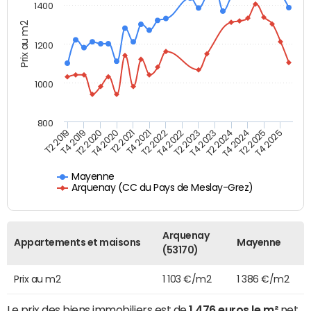
1400
Prix au m2
1200
1000
800
T4 2021
T2 2025
T2 2019
T4 2022
T2 2020
T4 2023
T2 2021
T4 2024
T2 2022
T4 2025
T4 2019
T2 2023
T4 2020
T2 2024
Mayenne
Arquenay (CC du Pays de Meslay-Grez)
Arquenay
Appartements et maisons
Mayenne
(53170)
Prix au m2
1 103 €/m2
1 386 €/m2
Le prix des biens immobiliers est de
1 476 euros le m²
net