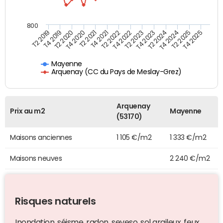
800
T4 2021
T2 2025
T2 2019
T4 2022
T2 2020
T4 2023
T2 2021
T4 2024
T2 2022
T4 2025
T4 2019
T2 2023
T4 2020
T2 2024
Mayenne
Arquenay (CC du Pays de Meslay-Grez)
Arquenay
Prix au m2
Mayenne
(53170)
Maisons anciennes
1 105 €/m2
1 333 €/m2
Maisons neuves
2 240 €/m2
Risques naturels
Inondation, séisme, radon, seveso, sol argileux, feux