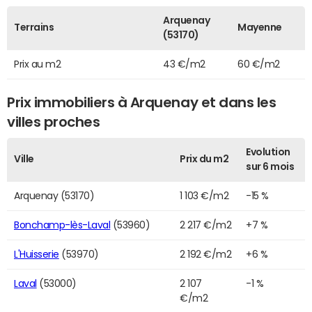
Arquenay
Terrains
Mayenne
(53170)
Prix au m2
43 €/m2
60 €/m2
Prix immobiliers à Arquenay et dans les
villes proches
Evolution
Ville
Prix du m2
sur 6 mois
Arquenay (53170)
1 103 €/m2
-15 %
Bonchamp-lès-Laval
(53960)
2 217 €/m2
+7 %
L'Huisserie
(53970)
2 192 €/m2
+6 %
Laval
(53000)
2 107
-1 %
€/m2