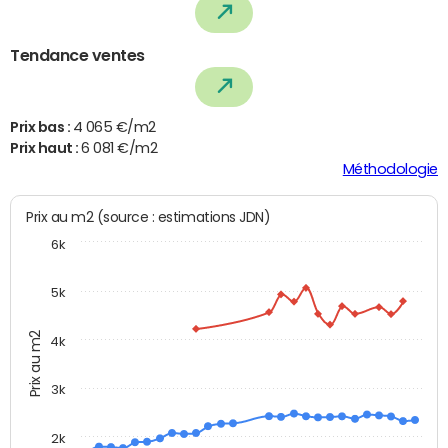
Tendance ventes
Prix bas :
4 065 €/m2
Prix haut :
6 081 €/m2
Méthodologie
Prix au m2 (source : estimations JDN)
6k
5k
Prix au m2
4k
3k
2k