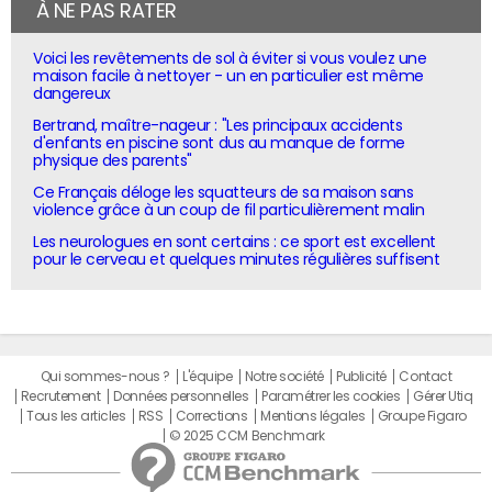
À NE PAS RATER
Voici les revêtements de sol à éviter si vous voulez une
maison facile à nettoyer - un en particulier est même
dangereux
Bertrand, maître-nageur : "Les principaux accidents
d'enfants en piscine sont dus au manque de forme
physique des parents"
Ce Français déloge les squatteurs de sa maison sans
violence grâce à un coup de fil particulièrement malin
Les neurologues en sont certains : ce sport est excellent
pour le cerveau et quelques minutes régulières suffisent
Qui sommes-nous ?
L'équipe
Notre société
Publicité
Contact
Recrutement
Données personnelles
Paramétrer les cookies
Gérer Utiq
Tous les articles
RSS
Corrections
Mentions légales
Groupe Figaro
© 2025 CCM Benchmark