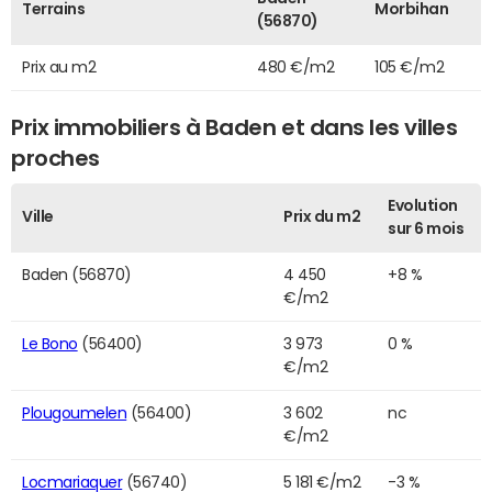
Terrains
Morbihan
(56870)
Prix au m2
480 €/m2
105 €/m2
Prix immobiliers à Baden et dans les villes
proches
Evolution
Ville
Prix du m2
sur 6 mois
Baden (56870)
4 450
+8 %
€/m2
Le Bono
(56400)
3 973
0 %
€/m2
Plougoumelen
(56400)
3 602
nc
€/m2
Locmariaquer
(56740)
5 181 €/m2
-3 %