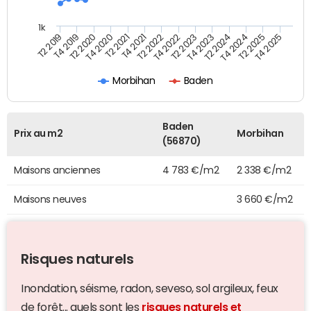
1k
T4 2021
T2 2025
T2 2021
T4 2024
T4 2020
T2 2024
T2 2020
T4 2023
T4 2019
T2 2023
T2 2019
T4 2022
T2 2022
T4 2025
Morbihan
Baden
Baden
Prix au m2
Morbihan
(56870)
Maisons anciennes
4 783 €/m2
2 338 €/m2
Maisons neuves
3 660 €/m2
Risques naturels
Inondation, séisme, radon, seveso, sol argileux, feux
de forêt... quels sont les
risques naturels et