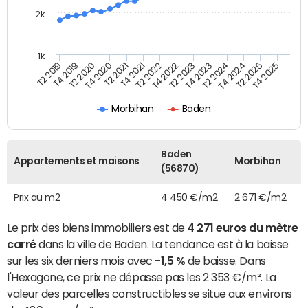
2k
1k
T4 2021
T2 2025
T2 2021
T4 2024
T4 2020
T2 2024
T2 2020
T4 2023
T4 2019
T2 2023
T2 2019
T4 2022
T2 2022
T4 2025
Morbihan
Baden
Baden
Appartements et maisons
Morbihan
(56870)
Prix au m2
4 450 €/m2
2 671 €/m2
Le prix des biens immobiliers est de
4 271 euros du mètre
carré
dans la ville de Baden. La tendance est à la baisse
sur les six derniers mois avec
-1,5 %
de baisse. Dans
l'Hexagone, ce prix ne dépasse pas les 2 353 €/m². La
valeur des parcelles constructibles se situe aux environs