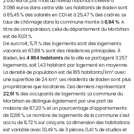
2 630 euros par mois au niveau national, il s'élève à
3 086 euros dans cette ville. Les habitants de Baden sont
à 85,45 % des salariés en CDI et à 25,47 % des cadres. Le
taux de chômage dans la commune monte à
8,84 %
. A
titre de comparaison, celui du département du Morbihan
est de 10,01 %.
De surcroît, 5,71 % des logements sont des logements
vacants et 67,88 % sont des résidences principales. À
Baden, les
4 864 habitants
de la ville se partagent 3 257
logements, soit 1,43 habitant par logement en moyenne.
La densité de population est de 185 habitants/km² avec
une superficie de 24 km². Les résidents de Baden sont plus
propriétaires que locataires. Ces derniers représentant
22,61 %
des occupants de logements. La commune du
Morbihan se distingue également par une part de
maisons de 87,20 % et un pourcentage d’appartements
de 12,68 %. Le nombre de logements de la commune s'est
accru de 8,72 % sur cinq ans. La dimension des habitations
est variable avec 10,49 % de 3 pièces, 0,41 % de studios et