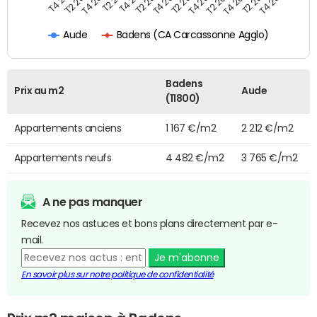
T4 2020
T2 2020
T4 2025
T2 2025
T4 2024
T2 2024
T4 2023
T2 2023
T4 2022
T2 2022
Badens (CA Carcassonne Agglo)
Aude
Badens
Prix au m2
Aude
(11800)
Appartements anciens
1 167 €/m2
2 212 €/m2
Appartements neufs
4 482 €/m2
3 765 €/m2
A ne pas manquer
Recevez nos astuces et bons plans directement par e-
mail.
Je m'abonne
En savoir plus sur notre politique de confidentialité