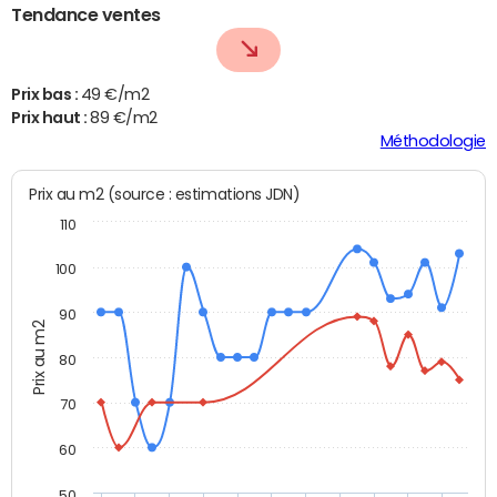
Tendance ventes
Prix bas :
49 €/m2
Prix haut :
89 €/m2
Méthodologie
Prix au m2 (source : estimations JDN)
110
100
90
Prix au m2
80
70
60
50