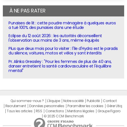
À NE PAS RATER
Punaises de lit : cette poudre ménagère à quelques euros
a tué 100% des punaises dans une étude
Eclipse du 12 août 2026 : les autorités déconseillent
l'observation aux moins de 3 ans, même équipés
Plus que deux mois pour la visiter : l'île d'Hydra est le paradis
du silence, voitures, motos et vélos y sont interdits
Pr. Alinka Greasley : "Pour les femmes de plus de 40 ans,
danser entretient la santé cardiovasculaire et l'équilibre
mental"
Qui sommes-nous ?
L'équipe
Notre société
Publicité
Contact
Recrutement
Données personnelles
Paramétrer les cookies
Gérer Utiq
Tous les articles
RSS
Corrections
Mentions légales
Groupe Figaro
© 2025 CCM Benchmark