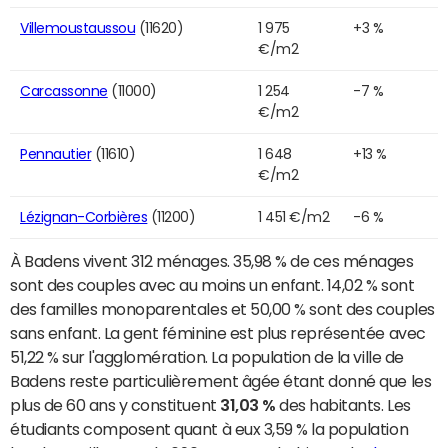
Villemoustaussou
(11620)
1 975
+3 %
€/m2
Carcassonne
(11000)
1 254
-7 %
€/m2
Pennautier
(11610)
1 648
+13 %
€/m2
Lézignan-Corbières
(11200)
1 451 €/m2
-6 %
À Badens vivent 312 ménages. 35,98 % de ces ménages
sont des couples avec au moins un enfant. 14,02 % sont
des familles monoparentales et 50,00 % sont des couples
sans enfant. La gent féminine est plus représentée avec
51,22 % sur l'agglomération. La population de la ville de
Badens reste particulièrement âgée étant donné que les
plus de 60 ans y constituent
31,03 %
des habitants. Les
étudiants composent quant à eux 3,59 % la population