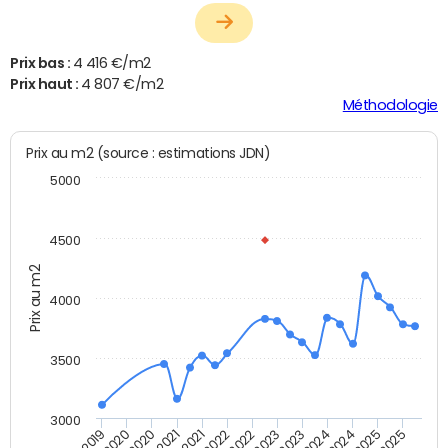
Prix bas :
4 416 €/m2
Prix haut :
4 807 €/m2
Méthodologie
Prix au m2 (source : estimations JDN)
5000
4500
Prix au m2
4000
3500
3000
T4 2021
T2 2021
T4 2019