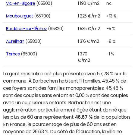
Vic-en-Bigorre
(65500)
1 190 €/m2
nc
Maubourguet
(65700)
1 225 €/m2
+13 %
Bordères-sur-l'Échez
(65320)
1 535 €/m2
-5 %
Aureilhan
(65800)
1 316 €/m2
-8 %
Tarbes
(65000)
1 370
-1 %
€/m2
La gent masculine est plus présente avec 57,78 % sur la
commune. À Barbachen habitent 11 familles. 45,45 % de
ces foyers sont des familles monoparentales. 45,45 %
sont des couples sans enfant et 0,00 % sont des couples
avec un ou plusieurs enfants. Barbachen est une
agglomération particulièrement âgée étant donné que
les plus de 60 ans représentent
46,67 %
de la population.
En France, le pourcentage de plus de 60 ans est en
moyenne de 29,63 %. Du côté de l'éducation, la ville ne