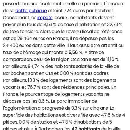
possède aucune école maternelle ou primaire. L'encours
de sa
dette publique
atteint 724 euros par habitant.
Concernant les
impôts
locaux, les habitants doivent
payer d'un taux de 8,53 % de taxe d'habitation et 32,73 %
de taxe foncière. Alors que le revenu fiscal de référence
est de 29 464 euros en France, il ne dépasse pas les
24 400 euros dans cette ville. Il faut aussi être attentif au
taux de chômage qui monte à
5,56 %
. A titre de
comparaison, celui de la région Occitanie est de 11,16 %.
Par ailleurs, 94,74 % des habitants salariés de la ville de
Barbachen sont en CDI et 0,00 % sont des cadres.
Par ailleurs, 13,3 % des logements sont des logements
vacants et 76,7 % sont des résidences principales. En
France, le pourcentage de logements vacants ne
dépasse pas les 8,6 %. Le parc immobilier de
l'agglomération a progressé de 3,3 % sur cinq ans. La
superficie des habitations est diversifiée avec 47,8 % de 4
pièces, 0,0 % de studios et 47,8 % d’habitations de 5
pièces et plus. À Barbachen, les
42 habitants
de la ville