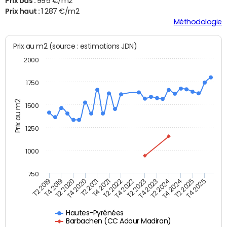
Prix bas :
995 €/m2
Prix haut :
1 287 €/m2
Méthodologie
Prix au m2 (source : estimations JDN)
2000
1750
Prix au m2
1500
1250
1000
750
T4 2021
T2 2025
T2 2019
T4 2022
T2 2020
T4 2023
T2 2021
T4 2024
T2 2022
T4 2025
T4 2019
T2 2023
T4 2020
T2 2024
Hautes-Pyrénées
Barbachen (CC Adour Madiran)