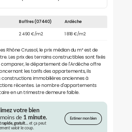
Boffres (07440)
Ardèche
2 490 €/m2
1 818 €/m2
Rhône Crussol, le prix médian du m² est de
re. Les prix des terrains constructibles sont fixés
ur comparer, le département de l'Ardèche offre
Concernant les tarifs des appartements, ils
es constructions immobilières anciennes à
ructions récentes. Le nombre d'appartements
aire en un trimestre demeure faible.
timez votre bien
 moins de
1 minute.
Estimer mon bien
t rapide, gratuit…
et ça peut
rement valoir le coup.