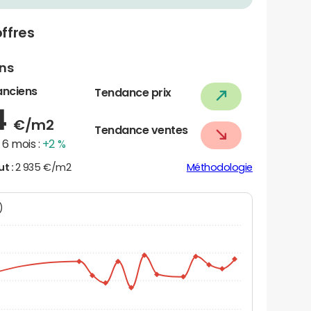
ffres
ens
anciens
Tendance prix
4
€/m2
Tendance ventes
6 mois :
+2 %
ut :
2 935 €/m2
Méthodologie
N)