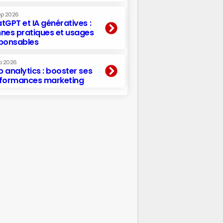
ep 2026
tGPT et IA génératives :
nes pratiques et usages
ponsables
p 2026
 analytics : booster ses
formances marketing