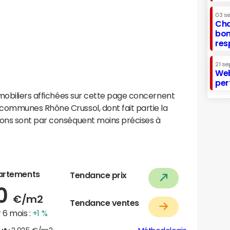
03 s
Cha
bon
res
21 se
Web
per
mobiliers affichées sur cette page concernent
ommunes Rhône Crussol, dont fait partie la
ons sont par conséquent moins précises à
artements
Tendance prix
90
€/m2
Tendance ventes
 6 mois :
+1 %