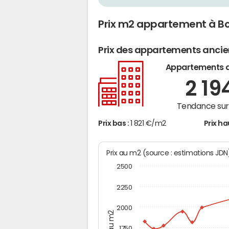
Prix m2 appartement à Bo
Prix des appartements anci
Appartements 
2 19
Tendance sur 
Prix bas :
1 821 €/m2
Prix ha
Prix au m2 (source : estimations JD
2500
2250
2000
Prix au m2
1750