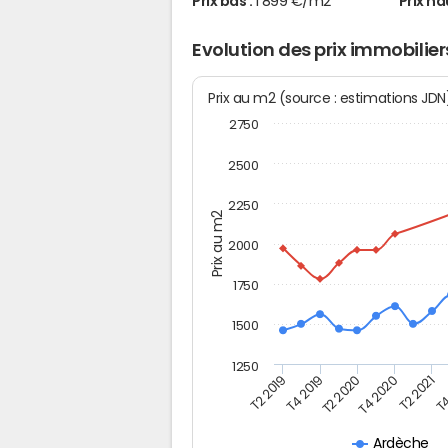
Prix bas :
1 899 €/m2
Prix ha
Evolution des prix immobilier
Prix au m2 (source : estimations JD
2750
2500
2250
Prix au m2
2000
1750
1500
1250
T4
T2 2020
T4 2020
T2 2019
T2 2021
T4 2019
Ardèche