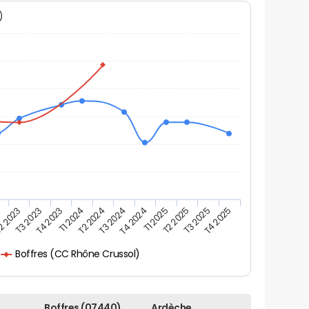
N)
T4 2025
T4 2023
T1 2024
T2 2024
T3 2024
T4 2024
T1 2025
3
T2 2025
2 2023
T3 2025
T3 2023
Boffres (CC Rhône Crussol)
Boffres (07440)
Ardèche