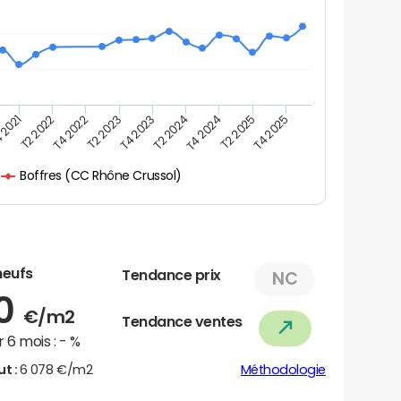
 2021
T2 2025
T4 2023
T2 2022
T4 2025
T2 2024
T4 2022
T4 2024
T2 2023
Boffres (CC Rhône Crussol)
neufs
Tendance prix
NC
30
€/m2
Tendance ventes
 6 mois :
- %
ut :
6 078 €/m2
Méthodologie