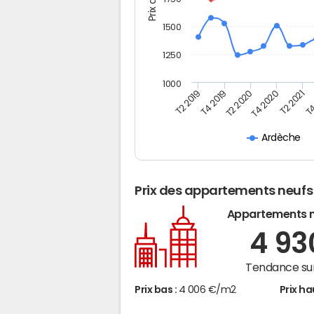
1500
1250
1000
T4
T2 2020
T4 2020
T2 2019
T2 2021
T4 2019
Ardèche
Prix des appartements neufs
Appartements 
4 9
Tendance sur
Prix bas :
4 006 €/m2
Prix ha