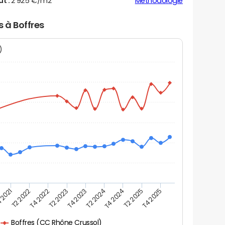
ut :
2 925 €/m2
Méthodologie
s à Boffres
N)
 2021
T2 2025
T4 2023
T2 2022
T4 2025
T2 2024
T4 2022
T4 2024
T2 2023
Boffres (CC Rhône Crussol)