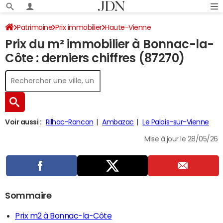
Patrimoine
Prix immobilier
Haute-Vienne
Prix du m² immobilier à Bonnac-la-
Bonnac-la-Côte
Côte : derniers chiffres (87270)
Voir aussi :
Rilhac-Rancon
Ambazac
Le Palais-sur-Vienne
Mise à jour le 28/05/26
Sommaire
Prix m2 à Bonnac-la-Côte