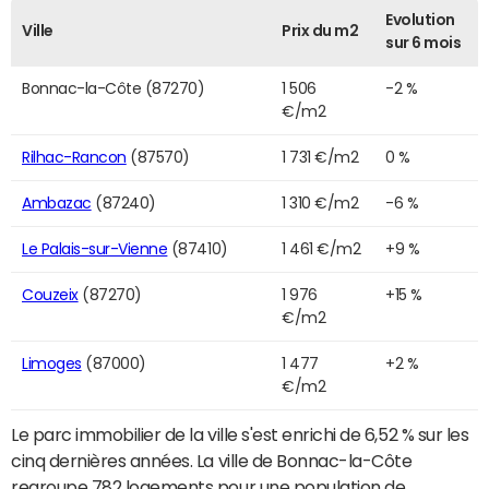
Evolution
Ville
Prix du m2
sur 6 mois
Bonnac-la-Côte (87270)
1 506
-2 %
€/m2
Rilhac-Rancon
(87570)
1 731 €/m2
0 %
Ambazac
(87240)
1 310 €/m2
-6 %
Le Palais-sur-Vienne
(87410)
1 461 €/m2
+9 %
Couzeix
(87270)
1 976
+15 %
€/m2
Limoges
(87000)
1 477
+2 %
€/m2
Le parc immobilier de la ville s'est enrichi de 6,52 % sur les
cinq dernières années. La ville de Bonnac-la-Côte
regroupe 782 logements pour une population de