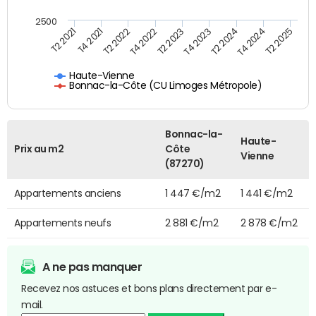
2500
T2 2023
T2 2024
T4 2021
T2 2025
T4 2022
T4 2023
T2 2021
T4 2024
T2 2022
Haute-Vienne
Bonnac-la-Côte (CU Limoges Métropole)
Bonnac-la-
Haute-
Prix au m2
Côte
Vienne
(87270)
Appartements anciens
1 447 €/m2
1 441 €/m2
Appartements neufs
2 881 €/m2
2 878 €/m2
A ne pas manquer
Recevez nos astuces et bons plans directement par e-
mail.