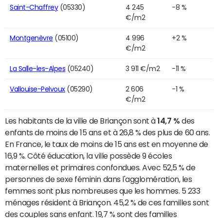
Saint-Chaffrey
(05330)
4 245
-8 %
€/m2
Montgenèvre
(05100)
4 996
+2 %
€/m2
La Salle-les-Alpes
(05240)
3 911 €/m2
-11 %
Vallouise-Pelvoux
(05290)
2 606
-1 %
€/m2
Les habitants de la ville de Briançon sont à
14,7 %
des
enfants de moins de 15 ans et à 26,8 % des plus de 60 ans.
En France, le taux de moins de 15 ans est en moyenne de
16,9 %. Côté éducation, la ville possède 9 écoles
maternelles et primaires confondues. Avec 52,5 % de
personnes de sexe féminin dans l'agglomération, les
femmes sont plus nombreuses que les hommes. 5 233
ménages résident à Briançon. 45,2 % de ces familles sont
des couples sans enfant. 19,7 % sont des familles