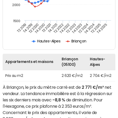
2000
1500
T4 2021
T2 2025
T2 2019
T4 2022
T2 2020
T4 2023
T2 2021
T4 2024
T2 2022
T4 2025
T4 2019
T2 2023
T4 2020
T2 2024
Hautes-Alpes
Briançon
Briançon
Hautes-
Appartements et maisons
(05100)
Alpes
Prix au m2
2 620 €/m2
2 704 €/m2
À Briançon, le prix du mètre carré est de
2 771 €/m²
net
vendeur. La tendance immobilière est à la régression sur
les six derniers mois avec
-8,8 %
de diminution. Pour
l'Hexagone, ce prix plafonne à 2 353 euros/m².
Concernant le prix des appartements, il varie de