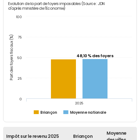
Evolution de la part de foyers imposables (Source : JDN
d'après ministère de l'Economie)
100
Part des foyers fiscaux (%)
75
48,10 % des foyers
50
25
0
2025
Briançon
Moyenne nationale
Moyenne
Impôt sur le revenu 2025
Briançon
des villes