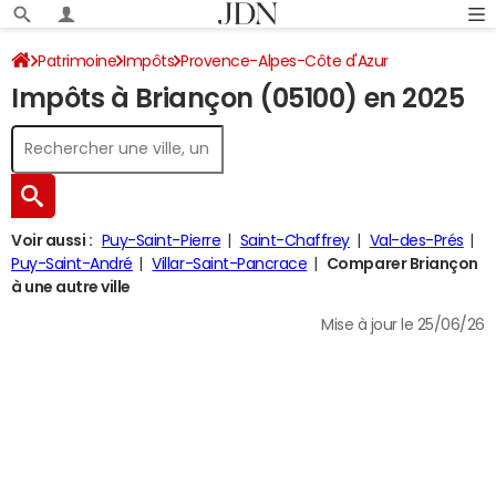
Patrimoine
Impôts
Provence-Alpes-Côte d'Azur
Impôts à Briançon (05100) en 2025
Hautes-Alpes
Briançon
Impôt sur le revenu
Voir aussi :
Puy-Saint-Pierre
Saint-Chaffrey
Val-des-Prés
Puy-Saint-André
Villar-Saint-Pancrace
Comparer Briançon
à une autre ville
Mise à jour le 25/06/26