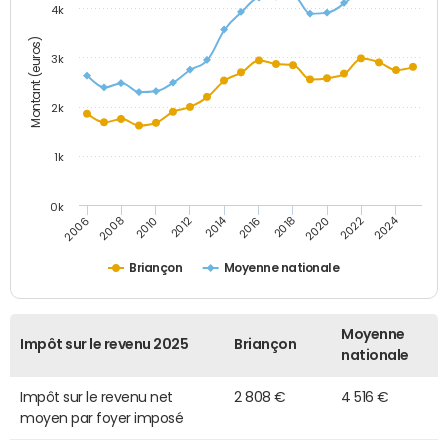
4k
Montant (euros)
3k
2k
1k
0k
2014
2024
2010
2020
2012
2022
2006
2016
2008
2018
Briançon
Moyenne nationale
Moyenne
Impôt sur le revenu 2025
Briançon
nationale
Impôt sur le revenu net
2 808 €
4 516 €
moyen par foyer imposé