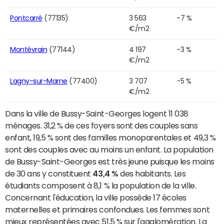
Pontcarré
(77135)
3 563
-7 %
€/m2
Montévrain
(77144)
4 197
-3 %
€/m2
Lagny-sur-Marne
(77400)
3 707
-5 %
€/m2
Dans la ville de Bussy-Saint-Georges logent 11 038
ménages. 31,2 % de ces foyers sont des couples sans
enfant, 19,5 % sont des familles monoparentales et 49,3 %
sont des couples avec au moins un enfant. La population
de Bussy-Saint-Georges est très jeune puisque les moins
de 30 ans y constituent
43,4 %
des habitants. Les
étudiants composent à 8,1 % la population de la ville.
Concernant l'éducation, la ville possède 17 écoles
maternelles et primaires confondues. Les femmes sont
mieux représentées avec 51,5 % sur l'agglomération. La