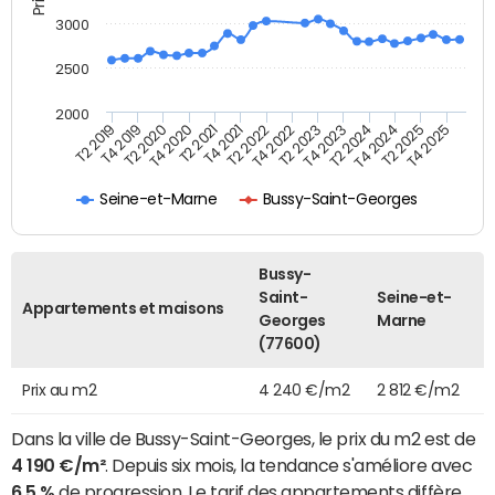
3000
2500
2000
T4 2021
T2 2025
T2 2020
T4 2023
T2 2022
T4 2025
T4 2020
T2 2024
T2 2019
T4 2022
T2 2021
T4 2024
T4 2019
T2 2023
Seine-et-Marne
Bussy-Saint-Georges
Bussy-
Saint-
Seine-et-
Appartements et maisons
Georges
Marne
(77600)
Prix au m2
4 240 €/m2
2 812 €/m2
Dans la ville de Bussy-Saint-Georges, le prix du m2 est de
4 190 €/m²
. Depuis six mois, la tendance s'améliore avec
6,5 %
de progression. Le tarif des appartements diffère