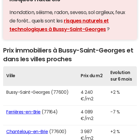
Inondation, séisme, radon, seveso, sol argileux, feux
de forêt... quels sont les
risques naturels et
technologiques à Bussy-Saint-Georges
?
Prix immobiliers à Bussy-Saint-Georges et
dans les villes proches
Evolution
Ville
Prix du m2
sur 6 mois
Bussy-Saint-Georges (77600)
4 240
+2 %
€/m2
Ferrières-en-Brie
(77164)
4 089
-7 %
€/m2
Chanteloup-en-Brie
(77600)
3 987
+2 %
€/m2